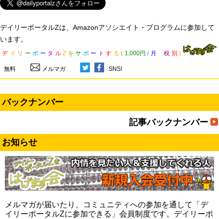
デイリーポータルZは、Amazonアソシエイト・プログラムに参加して
います。
デ
イ
リ
ー
ポ
ー
タ
ル
Z
を
サ
ポ
ー
ト
す
る
(
1,000円
/
月
税
別
)
無料
メルマガ
SNS!
バックナンバー
記事バックナンバー
お知らせ
メルマガが届いたり、コミュニティへの参加を通して「デ
イリーポータルZに参加できる」会員制度です。デイリーポ