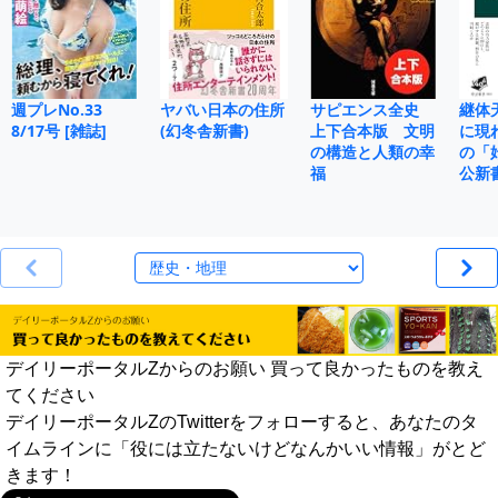
週プレNo.33
ヤバい日本の住所
サピエンス全史
継体
8/17号 [雑誌]
(幻冬舎新書)
上下合本版 文明
に現
の構造と人類の幸
の「
福
公新
デイリーポータルZからのお願い 買って良かったものを教え
てください
デイリーポータルZのTwitterをフォローすると、あなたのタ
イムラインに「役には立たないけどなんかいい情報」がとど
きます！