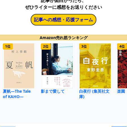
記事が面白かったら、
ぜひライターに感想をお送りください
記事への感想・応援フォーム
Amazon売れ筋ランキング
1位
2位
3位
4位
夏帆―The Tale
影まで愛して
白夜行 (集英社文
楽園
of KAHO―
庫)