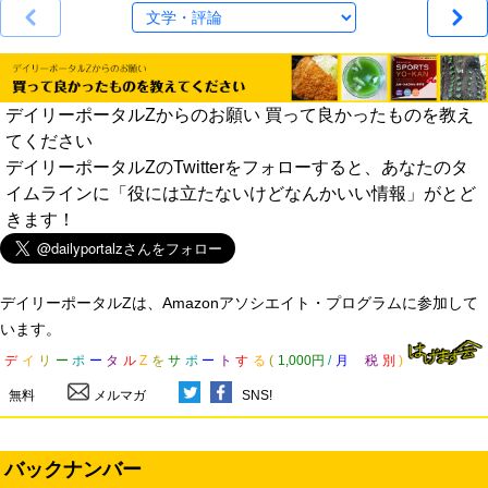
デイリーポータルZからのお願い 買って良かったものを教え
てください
デイリーポータルZのTwitterをフォローすると、あなたのタ
イムラインに「役には立たないけどなんかいい情報」がとど
きます！
デイリーポータルZは、Amazonアソシエイト・プログラムに参加して
います。
デ
イ
リ
ー
ポ
ー
タ
ル
Z
を
サ
ポ
ー
ト
す
る
(
1,000円
/
月
税
別
)
無料
メルマガ
SNS!
バックナンバー