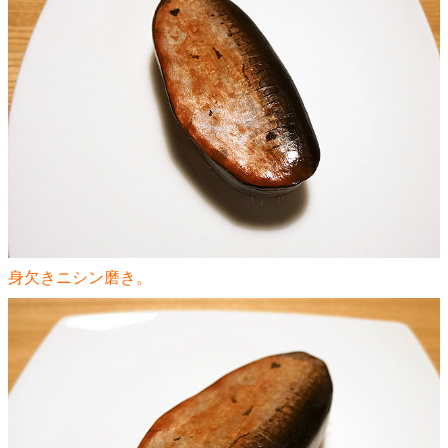
身欠きニシン磨き。