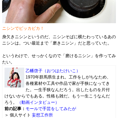
ニシンでピッカピカ！
身欠きニシンというのだ、ニシンそばに横たわっているあの
ニシンは。つい最近まで「磨きニシン」だと思っていた。
というわけで、せっかくなので「磨けるニシン」を作ってみ
たい。
乙幡啓子
（おつはたけいこ）
1970年群馬県生まれ。工作をしがちなため、
各種素材や工具や作品で家が手狭になってき
た。一生手狭なんだろう。出したものを片付
けないからでもある。性格も雑だ。もう一生こうなんだ
ろう。
（動画インタビュー）
前の記事：
モールで手芸をしてみたが
＞ 個人サイト
妄想工作所