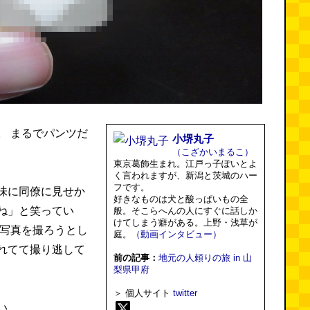
。 まるでパンツだ
小堺丸子
（こざかいまるこ）
東京葛飾生まれ。江戸っ子ぽいとよ
く言われますが、新潟と茨城のハー
フです。
味に同僚に見せか
好きなものは犬と酸っぱいもの全
ね」と笑ってい
般。そこらへんの人にすぐに話しか
けてしまう癖がある。上野・浅草が
と写真を撮ろうとし
庭。
（動画インタビュー）
れてて撮り逃して
前の記事：
地元の人頼りの旅 in 山
梨県甲府
＞ 個人サイト
twitter
い。