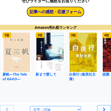
ぜひライターに感想をお送りください
記事への感想・応援フォーム
Amazon売れ筋ランキング
1位
2位
3位
4位
夏帆―The Tale
影まで愛して
白夜行 (集英社文
楽園
of KAHO―
庫)