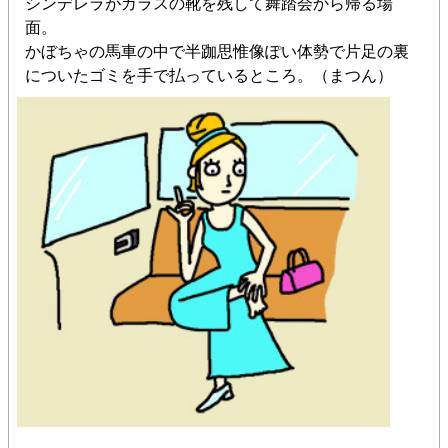
シンデレラがガラスの靴を残して舞踏会から帰る場
面。
かぼちゃの馬車の中で半跏思惟像ぽい体勢で片足の裏
についたゴミを手で払っているところ。（まつん）