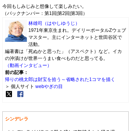
今回もしみじみと想像して楽しみたい。
（バックナンバー：
第1回
|
第2回
|
第3回
）
林雄司
（はやしゆうじ）
1971年東京生まれ。デイリーポータルZウェブ
マスター。主にインターネットと世田谷区で
活動。
編著書は「死ぬかと思った」（アスペクト）など。イカ
の沖漬けが世界一うまい食べものだと思ってる。
（動画インタビュー）
前の記事：
帰りの桃太郎は財宝を拾う～省略された1コマを描く
＞ 個人サイト
webやぎの目
シンデレラ