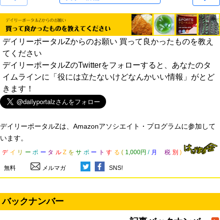
デイリーポータルZからのお願い 買って良かったものを教え
てください
デイリーポータルZのTwitterをフォローすると、あなたのタ
イムラインに「役には立たないけどなんかいい情報」がとど
きます！
デイリーポータルZは、Amazonアソシエイト・プログラムに参加して
います。
デ
イ
リ
ー
ポ
ー
タ
ル
Z
を
サ
ポ
ー
ト
す
る
(
1,000円
/
月
税
別
)
無料
メルマガ
SNS!
バックナンバー