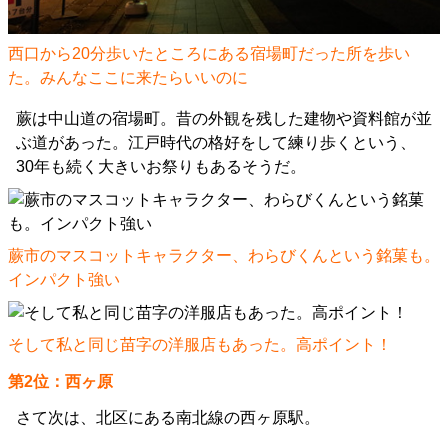
西口から20分歩いたところにある宿場町だった所を歩い
た。みんなここに来たらいいのに
蕨は中山道の宿場町。昔の外観を残した建物や資料館が並
ぶ道があった。江戸時代の格好をして練り歩くという、
30年も続く大きいお祭りもあるそうだ。
蕨市のマスコットキャラクター、わらびくんという銘菓も。
インパクト強い
そして私と同じ苗字の洋服店もあった。高ポイント！
第2位：西ヶ原
さて次は、北区にある南北線の西ヶ原駅。