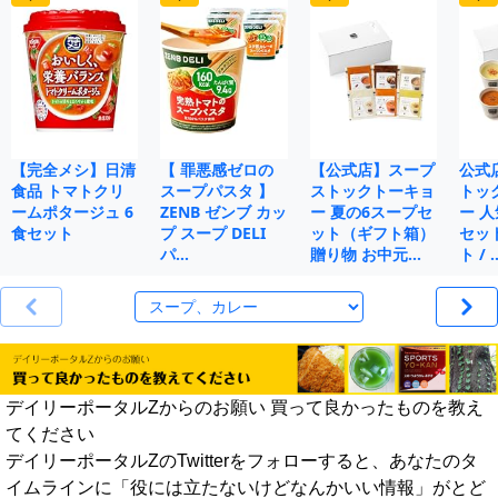
【完全メシ】日清
【 罪悪感ゼロの
【公式店】スープ
公式
食品 トマトクリ
スープパスタ 】
ストックトーキョ
トッ
ームポタージュ 6
ZENB ゼンブ カッ
ー 夏の6スープセ
ー 人
食セット
プ スープ DELI
ット（ギフト箱）
セット
パ…
贈り物 お中元…
ト / 
デイリーポータルZからのお願い 買って良かったものを教え
てください
デイリーポータルZのTwitterをフォローすると、あなたのタ
イムラインに「役には立たないけどなんかいい情報」がとど