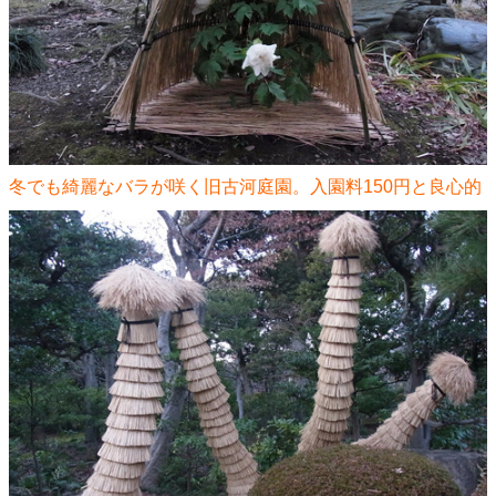
冬でも綺麗なバラが咲く旧古河庭園。入園料150円と良心的