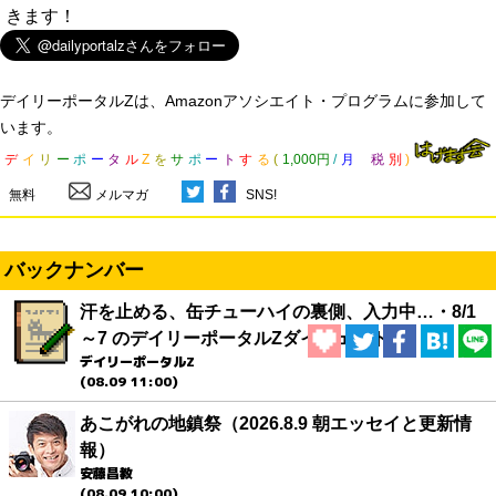
きます！
デイリーポータルZは、Amazonアソシエイト・プログラムに参加して
います。
デ
イ
リ
ー
ポ
ー
タ
ル
Z
を
サ
ポ
ー
ト
す
る
(
1,000円
/
月
税
別
)
無料
メルマガ
SNS!
バックナンバー
汗を止める、缶チューハイの裏側、入力中…・8/1
～7 のデイリーポータルZダイジェスト
デイリーポータルZ
(08.09 11:00)
あこがれの地鎮祭（2026.8.9 朝エッセイと更新情
報）
安藤昌教
(08.09 10:00)