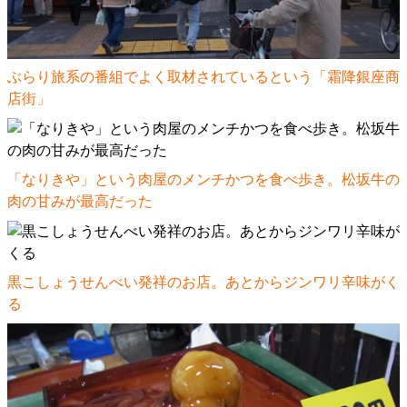
ぶらり旅系の番組でよく取材されているという「霜降銀座商
店街」
「なりきや」という肉屋のメンチかつを食べ歩き。松坂牛の
肉の甘みが最高だった
黒こしょうせんべい発祥のお店。あとからジンワリ辛味がく
る