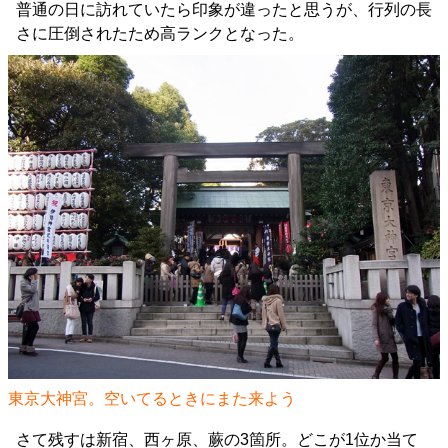
普通の日に訪れていたら印象が違ったと思うが、行列の長
さに圧倒されたため高ランクとなった。
東京大神宮。空いてるときにまた来よう
さて残すは新宿、西ヶ原、蕨の3箇所。どこが1位か当て