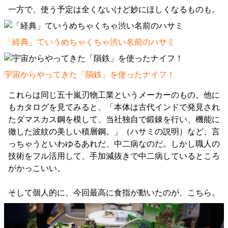
一方で、使う予定は全くないけど妙にほしくなるものも。
「経典」ていうめちゃくちゃ渋い名前のハサミ
宇宙からやってきた「隕鉄」を使ったナイフ！
これらは同じ五十嵐刃物工業というメーカーのもの。他に
もカタログを見てみると、「本体は古代インドで発見され
たダマスカス鋼を模して、当社独自で鍛錬を行い、機能に
徹した波紋の美しい積層鋼。」（ハサミの説明）など、言
っちゃうといわゆるあれだ、中二病なのだ。しかし職人の
技術をフル活用して、手加減抜きで中二病しているところ
がかっこいい。
そして個人的に、今回最高に食指が動いたのが、こちら。