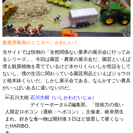
農業用車両のミニカー。かわいい！
当サイトでは恒例の「全然関係ない業界の展示会に行ってみ
るシリーズ」、今回は園芸・農業の展示会だ。園芸といえば
僕も観賞植物を育てているけど水やりくらいしか世話をして
ないし、僕の生活に関わっている園芸用品といえばジョウロ
と植木鉢くらいだ。しかし展示会である。なんかすごい農具
がいっぱいあるに違いないのだ。
石川大樹
（いしかわだいじゅ）
デイリーポータルZ編集部。「技術力の低い
人限定ロボコン（通称：ヘボコン）」主催者。岐阜県生
まれ。好きな食べ物は開封後３日ほど放置して硬くなっ
たHARIBO。