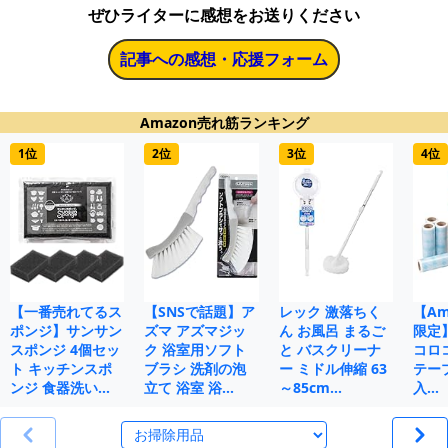
ぜひライターに感想をお送りください
記事への感想・応援フォーム
Amazon売れ筋ランキング
1位
2位
3位
4位
【一番売れてるス
【SNSで話題】ア
レック 激落ちく
【Ama
ポンジ】サンサン
ズマ アズマジッ
ん お風呂 まるご
限定
スポンジ 4個セッ
ク 浴室用ソフト
と バスクリーナ
コロ
ト キッチンスポ
ブラシ 洗剤の泡
ー ミドル伸縮 63
テープ
ンジ 食器洗い…
立て 浴室 浴…
～85cm…
入…