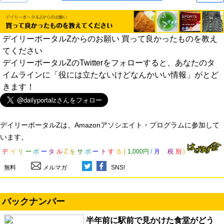
デイリーポータルZからのお願い 買って良かったものを教え
てください
デイリーポータルZのTwitterをフォローすると、あなたのタ
イムラインに「役には立たないけどなんかいい情報」がとど
きます！
デイリーポータルZは、Amazonアソシエイト・プログラムに参加して
います。
デ
イ
リ
ー
ポ
ー
タ
ル
Z
を
サ
ポ
ー
ト
す
る
(
1,000円
/
月
税
別
)
無料
メルマガ
SNS!
バックナンバー
半年前に駅前で見かけた食堂がどう