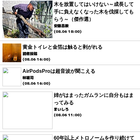
木を放置してはいけない～成長して
手に負えなくなった木を伐採しても
らう～（傑作選）
安藤昌教
(08.06 18:00)
黄金トイレと金箔は触ると剥がれる
読者投稿
(08.06 16:00)
AirPodsProは超音波が聞こえる
林雄司
(08.06 16:00)
姉がはまったガムランに自分もはま
ってみる
まいしろ
(08.06 11:00)
60年以上メトロノームを作り続けて