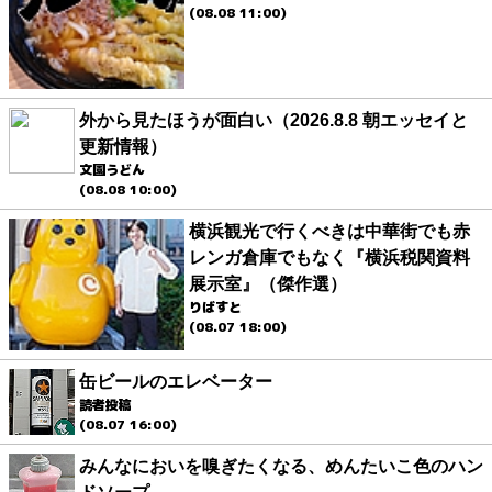
(08.08 11:00)
外から見たほうが面白い（2026.8.8 朝エッセイと
更新情報）
文園うどん
(08.08 10:00)
横浜観光で行くべきは中華街でも赤
レンガ倉庫でもなく『横浜税関資料
展示室』（傑作選）
りばすと
(08.07 18:00)
缶ビールのエレベーター
読者投稿
(08.07 16:00)
みんなにおいを嗅ぎたくなる、めんたいこ色のハン