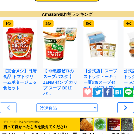
Amazon売れ筋ランキング
1位
2位
3位
4位
【完全メシ】日清
【 罪悪感ゼロの
【公式店】スープ
公式
食品 トマトクリ
スープパスタ 】
ストックトーキョ
トッ
ームポタージュ 6
ZENB ゼンブ カッ
ー夏の8スープセ
ー 人
食セット
プ スープ DELI
ット（ギフト箱/
セット
パ…
花火） /ギフト…
ト / 