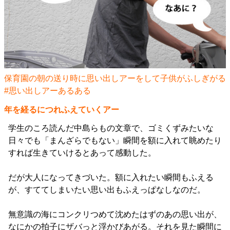
保育園の朝の送り時に思い出しアーをして子供がふしぎがる
#思い出しアーあるある
年を経るにつれふえていくアー
学生のころ読んだ中島らもの文章で、ゴミくずみたいな
日々でも「まんざらでもない」瞬間を額に入れて眺めたり
すれば生きていけるとあって感動した。
だが大人になってきづいた。額に入れたい瞬間もふえる
が、すててしまいたい思い出もふえっぱなしなのだ。
無意識の海にコンクリつめて沈めたはずのあの思い出が、
なにかの拍子にザバっと浮かびあがる。それを見た瞬間に