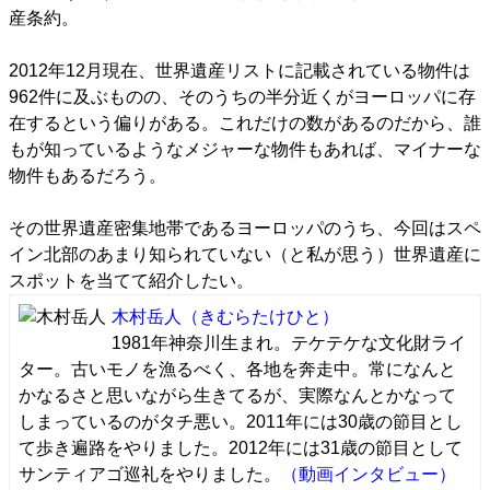
産条約。
2012年12月現在、世界遺産リストに記載されている物件は
962件に及ぶものの、そのうちの半分近くがヨーロッパに存
在するという偏りがある。これだけの数があるのだから、誰
もが知っているようなメジャーな物件もあれば、マイナーな
物件もあるだろう。
その世界遺産密集地帯であるヨーロッパのうち、今回はスペ
イン北部のあまり知られていない（と私が思う）世界遺産に
スポットを当てて紹介したい。
木村岳人
（きむらたけひと）
1981年神奈川生まれ。テケテケな文化財ライ
ター。古いモノを漁るべく、各地を奔走中。常になんと
かなるさと思いながら生きてるが、実際なんとかなって
しまっているのがタチ悪い。2011年には30歳の節目とし
て歩き遍路をやりました。2012年には31歳の節目として
サンティアゴ巡礼をやりました。
（動画インタビュー）