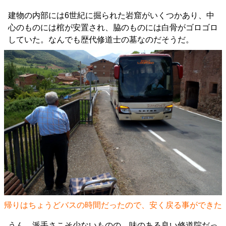
建物の内部には6世紀に掘られた岩窟がいくつかあり、中
心のものには棺が安置され、脇のものには白骨がゴロゴロ
していた。なんでも歴代修道士の墓なのだそうだ。
帰りはちょうどバスの時間だったので、安く戻る事ができた
うん、派手さこそ少ないものの、味のある良い修道院だっ