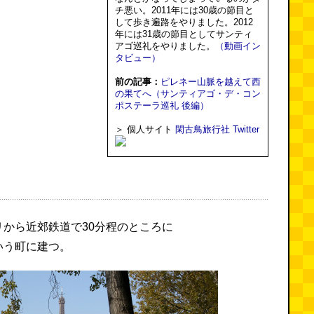
チ悪い。2011年には30歳の節目と
して歩き遍路をやりました。2012
年には31歳の節目としてサンティ
アゴ巡礼をやりました。
（動画イン
タビュー）
前の記事：
ピレネー山脈を越えて西
の果てへ（サンティアゴ・デ・コン
ポステーラ巡礼 後編）
＞ 個人サイト
閑古鳥旅行社
Twitter
から近郊鉄道で30分程のところに
いう町に建つ。