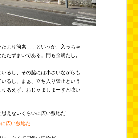
いたより簡素……というか、入っちゃ
なたたずまいである。門も金網だし。
ているし、その脇には小さいながらも
ているし、まぁ、立ち入り禁止という
とりあえず、おじゃましまーすと呟い
いに広い敷地だ