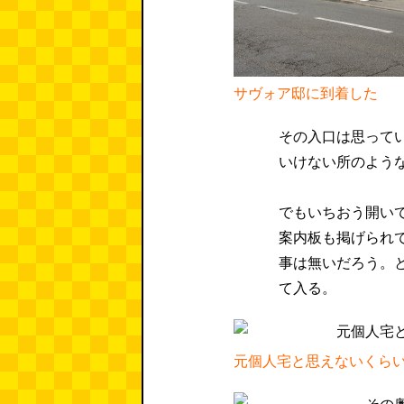
サヴォア邸に到着した
その入口は思って
いけない所のよう
でもいちおう開い
案内板も掲げられ
事は無いだろう。
て入る。
元個人宅と思えないくら