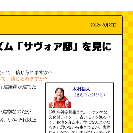
2012年8月27日
ズム「サヴォア邸」を見に
って、信じられますか？
う建築家が建てた
木村岳人
（きむらたけひと）
古い建物なのだが、
1981年神奈川生まれ。テケテケな
文化財ライター。古いモノを漁るべ
築、いやそれ以上
く、各地を奔走中。常になんとかな
るさと思いながら生きてるが、実際
なんとかなってしまっているのがタ