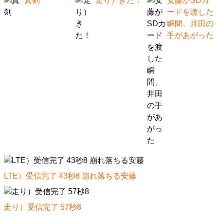
真剣
走り）きた！
安藤がSDカ
ードを渡した
瞬間、井田の
手があがった
LTE）受信完了 43秒8 崩れ落ちる安藤
走り）受信完了 57秒8