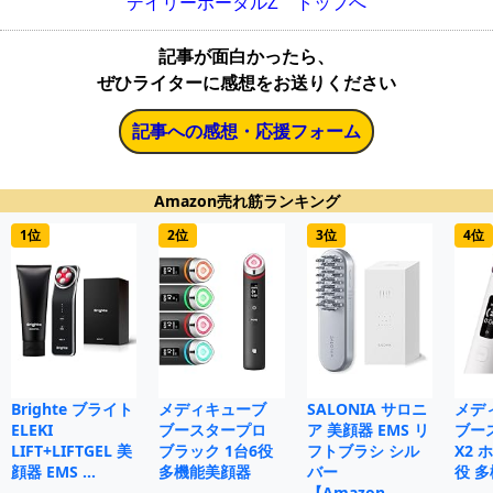
デイリーポータルZ トップへ
記事が面白かったら、
ぜひライターに感想をお送りください
記事への感想・応援フォーム
Amazon売れ筋ランキング
1位
2位
3位
4位
Brighte ブライト
メディキューブ
SALONIA サロニ
メデ
ELEKI
ブースタープロ
ア 美顔器 EMS リ
ブー
LIFT+LIFTGEL 美
ブラック 1台6役
フトブラシ シル
X2 
顔器 EMS …
多機能美顔器
バー
役 
【Amazon…