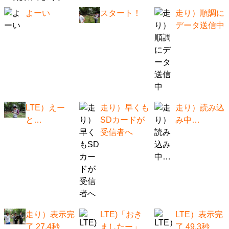
よーい
スタート！
走り）順調に
データ送信中
LTE）えー
走り）早くも
走り）読み込
と…
SDカードが
み中…
受信者へ
走り）表示完
LTE)「おき
LTE）表示完
了 27.4秒
ましたー」
了 49.3秒