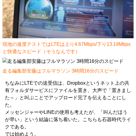
現地の速度テストではLTEは上り4.67Mbps/下り13.19Mbps
と快適なスピード（そうなんです）
走る編集部安藤はフルマラソン 3時間16分のスピード
ちなみにLTEでの送受信は、Dropboxというネット上の共
有フォルダサービスにファイルを置き、大声で「置きまし
た～」と叫ぶことでアップロード完了を伝えることにし
た。
メッセンジャーやLINEの使用も考えたが、「叫んだほう
が早い」という結論に落ち着いた。こちらも石器時代ライ
クである。
では始めよう。