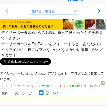
デイリーポータルZからのお願い 買って良かったものを教え
てください
デイリーポータルZのTwitterをフォローすると、あなたのタ
イムラインに「役には立たないけどなんかいい情報」がとど
きます！
デイリーポータルZは、Amazonアソシエイト・プログラムに参加して
います。
デ
イ
リ
ー
ポ
ー
タ
ル
Z
を
サ
ポ
ー
ト
す
る
(
1,000円
/
月
税
別
)
無料
メルマガ
SNS!