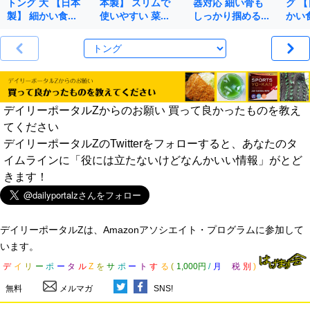
トング 大 【日本
本製】 スリムで
器対応 細い骨も
グ 
製】 細かい食…
使いやすい 菜…
しっかり掴める…
かい
デイリーポータルZからのお願い 買って良かったものを教え
てください
デイリーポータルZのTwitterをフォローすると、あなたのタ
イムラインに「役には立たないけどなんかいい情報」がとど
きます！
デイリーポータルZは、Amazonアソシエイト・プログラムに参加して
います。
デ
イ
リ
ー
ポ
ー
タ
ル
Z
を
サ
ポ
ー
ト
す
る
(
1,000円
/
月
税
別
)
無料
メルマガ
SNS!