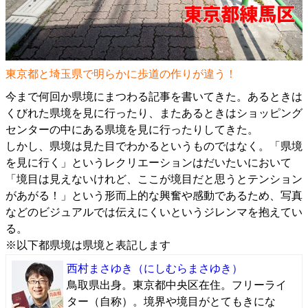
東京都と埼玉県で明らかに歩道の作りが違う！
今まで何回か県境にまつわる記事を書いてきた。あるときは
くびれた県境
を見に行ったり、またあるときは
ショッピング
センターの中にある県境
を見に行ったりしてきた。
しかし、県境は見た目でわかるというものではなく。「県境
を見に行く」というレクリエーションはだいたいにおいて
「境目は見えないけれど、ここが境目だと思うとテンション
があがる！」という形而上的な興奮や感動であるため、写真
などのビジュアルでは伝えにくいというジレンマを抱えてい
る。
※以下都県境は県境と表記します
西村まさゆき
（にしむらまさゆき）
鳥取県出身。東京都中央区在住。フリーライ
ター（自称）。境界や境目がとてもきにな