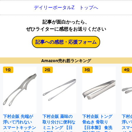
デイリーポータルZ トップへ
記事が面白かったら、
ぜひライターに感想をお送りください
記事への感想・応援フォーム
Amazon売れ筋ランキング
1位
2位
3位
4位
下村企販 先端が
下村企販 薬味の
下村企販 トング
下村
浮いて汚れない
取り分けに便利な
骨ぬき 骨取り
浮い
スマートキッチン
ミニトング 【日
【日本製】 食洗
スマ