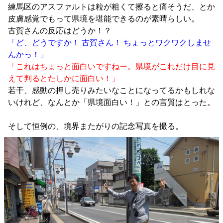
練馬区のアスファルトは粒が粗くて擦ると痛そうだ、とか
皮膚感覚でもって県境を堪能できるのが素晴らしい。
古賀さんの反応はどうか！？
「ど、どうですか！ 古賀さん！ ちょっとワクワクしませ
んかっ！」
「これはちょっと面白いですねー。県境がこれだけ目に見
えて判るとたしかに面白い！」
若干、感動の押し売りみたいなことになってるかもしれな
いけれど、なんとか「県境面白い！」との言質はとった。
そして恒例の、境界またがりの記念写真を撮る。