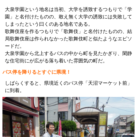
大泉学園という地名は当初、大学を誘致するつもりで「学
園」と名付けたものの、敢え無く大学の誘致には失敗して
しまったという曰くのある地名である。
歌舞伎座を作るつもりで「歌舞伎」と名付けたものの、結
局歌舞伎座は作られなかった歌舞伎町と似たようなエピソ
ードだ。
大泉学園から北上するバスの中から町を見たかぎり、閑静
な住宅街にが広がる落ち着いた雰囲気の町だ。
バス停を降りるとすぐに県境！
しばらくすると、県境近くのバス停「天沼マーケット前」
に到着。