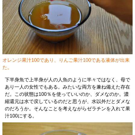
オレンジ果汁100であり、りんご果汁100である液体が出来
た。
下半身魚で上半身が人の人魚のように半々ではなく、母で
あり一人の女性でもある。みたいな両方を兼ね備えた存在
だ。この状態は100％を使っていいのか、ダメなのか。濃
縮還元は水で戻しているのだと思うが、水以外だとダメな
のだろうか。そんなことを考えながらゼラチンを入れて果
汁100にする。