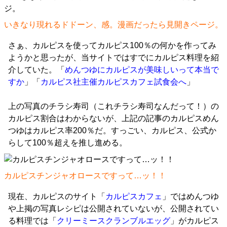
いきなり現れるドドーン、感。漫画だったら見開きページ。
さぁ、カルピスを使ってカルピス100％の何かを作ってみ
ようかと思ったが、当サイトではすでにカルピス料理を紹
介していた。「
めんつゆにカルピスが美味しいって本当で
すか
」「
カルピス社主催カルピスカフェ試食会へ
」
上の写真のチラシ寿司（これチラシ寿司なんだって！）の
カルピス割合はわからないが、上記の記事のカルピスめん
つゆはカルピス率200％だ。すっごい、カルピス、公式か
らして100％超えを推し進める。
カルピスチンジャオロースですって…ッ！！
現在、カルピスのサイト「
カルピスカフェ
」ではめんつゆ
や上掲の写真レシピは公開されていないが、公開されてい
る料理では「
クリーミースクランブルエッグ
」がカルピス