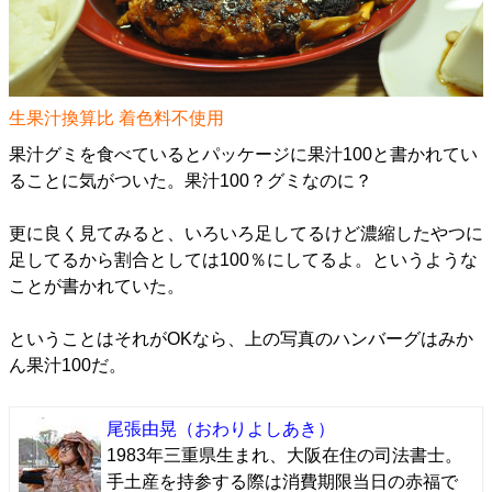
生果汁換算比 着色料不使用
果汁グミを食べているとパッケージに果汁100と書かれてい
ることに気がついた。果汁100？グミなのに？
更に良く見てみると、いろいろ足してるけど濃縮したやつに
足してるから割合としては100％にしてるよ。というような
ことが書かれていた。
ということはそれがOKなら、上の写真のハンバーグはみか
ん果汁100だ。
尾張由晃
（おわりよしあき）
1983年三重県生まれ、大阪在住の司法書士。
手土産を持参する際は消費期限当日の赤福で