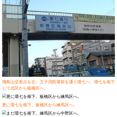
飛鳥山交差点を左。王子消防署前を通り環七へ。環七を南下
して北区から板橋区へ。
更に環七を南下。板橋区から練馬区へ。