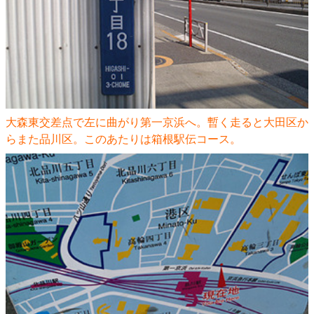
大森東交差点で左に曲がり第一京浜へ。暫く走ると大田区か
らまた品川区。このあたりは箱根駅伝コース。