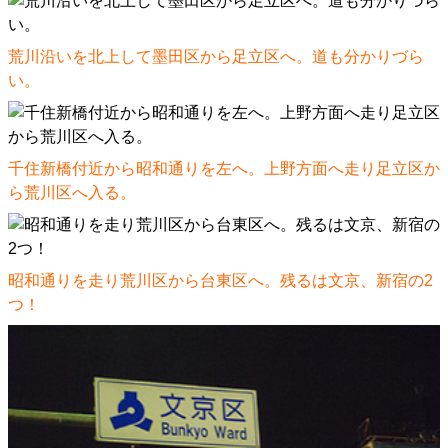
荒川沿いを北上して墨田区から足立区へ。道も分かりづら
い。
千住新橋付近から昭和通りを左へ。上野方面へ走り足立区か
ら荒川区へ入る。
昭和通りを走り荒川区から台東区へ。残るは文京、新宿の2
つ！