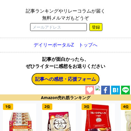
記事ランキングやリレーコラムが届く
無料メルマガもどうぞ
登録
デイリーポータルZ トップへ
記事が面白かったら、
ぜひライターに感想をお送りください
記事への感想・応援フォーム
Amazon売れ筋ランキング
1位
2位
3位
4位