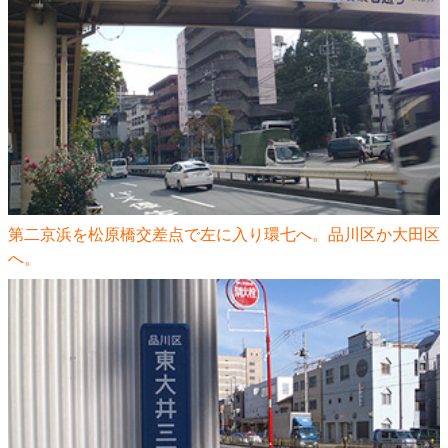
第二京浜を松原橋交差点で左に入り環七へ。品川区か大田区
へ。