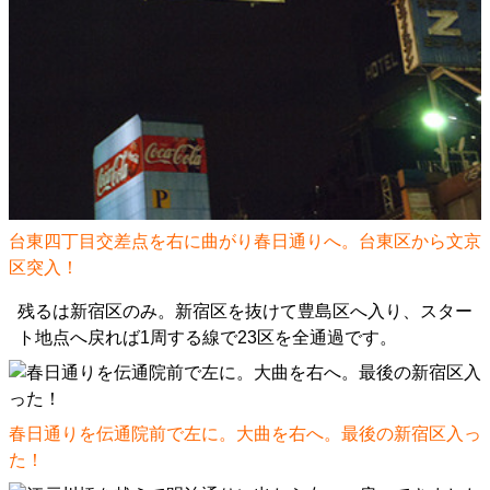
台東四丁目交差点を右に曲がり春日通りへ。台東区から文京
区突入！
残るは新宿区のみ。新宿区を抜けて豊島区へ入り、スター
ト地点へ戻れば1周する線で23区を全通過です。
春日通りを伝通院前で左に。大曲を右へ。最後の新宿区入っ
た！