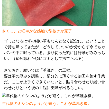
さくっ、と軽やかな感触で型抜きが完了
ゴミとなるはずの細い革もなんとなく記念に、ということ
で持ち帰ってきたが、どうしていいのか分からず今でもカ
バンの中に眠っている。張り切った割には行動がみみっち
い。（多分忘れた頃にゴミとして捨てられる）
さておき、続いては「革漉き」の工程。
要は革の厚みを調整し、部分的に薄くする加工を施す作業
だ。ここが上手くできていないと、貼り合わせたり縫い合
わせたりという後の工程に支障が出るらしい。
年代物のミシンのようだが違う。これが革漉き機。