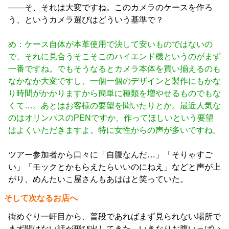
――そ、それは大変ですね。このカメラのケースを作ろ
う、というカメラ選びはどういう基準で？
め：ケース自体が本革使用で決して安いものではないの
で、それに見合うそこそこのハイエンド機というのがまず
一番ですね。でもそうなるとカメラ本体を買い揃えるのも
なかなか大変ですし、一個一個のデザインと製作にもかな
り時間がかかりますから簡単に種類を増やせるものでもな
くて…。あとはお客様の要望を聞いたりとか。最近人気な
のはオリンパスのPENですか、作ってほしいという要望
はよくいただきますよ。特に女性からの声が多いですね。
ツアー参加者から口々に「自腹なんだ…」「そりゃすご
い」「モックとかもらえたらいいのにねえ」などと声が上
がり、めんたいこ屋さんもあははと笑っていた。
そして次なるお店へ
街めぐり一軒目から、普段であればまず見られない場所で
まず聞けない話が飛び出してきた。いきなりお腹いっぱい