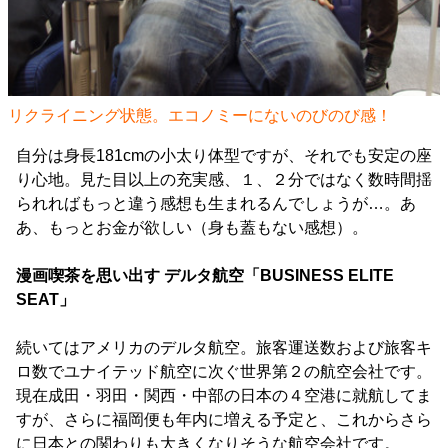
リクライニング状態。エコノミーにないのびのび感！
自分は身長181cmの小太り体型ですが、それでも安定の座
り心地。見た目以上の充実感、１、２分ではなく数時間揺
られればもっと違う感想も生まれるんでしょうが…。あ
あ、もっとお金が欲しい（身も蓋もない感想）。
漫画喫茶を思い出す デルタ航空「BUSINESS ELITE
SEAT」
続いてはアメリカのデルタ航空。旅客運送数および旅客キ
ロ数でユナイテッド航空に次ぐ世界第２の航空会社です。
現在成田・羽田・関西・中部の日本の４空港に就航してま
すが、さらに福岡便も年内に増える予定と、これからさら
に日本との関わりも大きくなりそうな航空会社です。