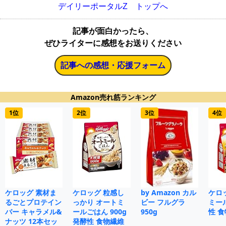
デイリーポータルZ トップへ
記事が面白かったら、
ぜひライターに感想をお送りください
記事への感想・応援フォーム
Amazon売れ筋ランキング
1位
2位
3位
4位
ケロッグ 素材ま
ケロッグ 粒感し
by Amazon カル
ケロ
るごとプロテイン
っかり オートミ
ビー フルグラ
ミール
バー キャラメル&
ールごはん 900g
950g
性 
ナッツ 12本セッ
発酵性 食物繊維