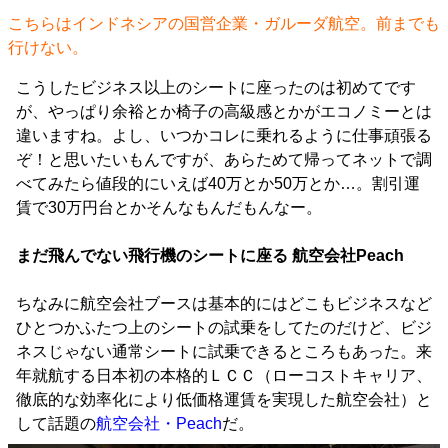
こちらはインドネシアの国営企業・ガルーダ航空。前までも
行けない。
こうしたビジネス以上のシートに座ったのは初めてです
が、やっぱり余裕とか椅子の高級感とかがエコノミーとは
違いますね。よし、いつかコレに乗れるように仕事頑張る
ぞ！と思いたいもんですが、あらためて帰ってネットで調
べてみたら値段的にいえば40万とか50万とか…。割引運
賃で30万円台とかそんなもんだもんなー。
まだ飛んでない飛行機のシートに座る 航空会社Peach
ちなみに航空会社ブースは基本的にはどこもビジネスなど
ひとつかふたつ上のシートの試乗をしてたのだけど、ビジ
ネスじゃない通常シートに試乗できるところもあった。来
年就航する日本初の本格的ＬＣＣ（ローコストキャリア、
徹底的な効率化により低価格運賃を実現した航空会社）と
して話題の
航空会社・Peach
だ。