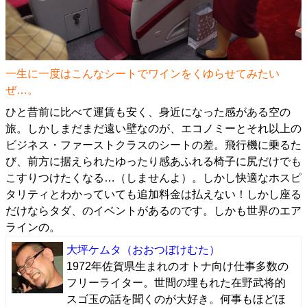
一生に一度はこんなシートでワインをくゆらせてみたい
ぜ…。
ひと昔前に比べて運賃も安く、身近になった感がある空の
旅。しかしまだまだ遠い壁なのが、エコノミーとそれ以上の
ビジネス・ファーストクラスのシートの差。飛行機に乗るた
び、前方に据えられたゆったり感あふれる椅子に尻だけでも
こすりつけたくなる…（しませんよ）。しかし快適なホスピ
タリティとわかっていても追加料金は払えない！しかし座る
だけならタダ、のイベントがあるのです。しかも世界のエア
ラインの。
大坪ケムタ
（おおつぼけむた）
1972年佐賀県生まれのオトナ向け仕事多数の
フリーライター。世間の埋もれた在野武将的
スゴ玉の話を聞くのが大好き。何事もほどほ