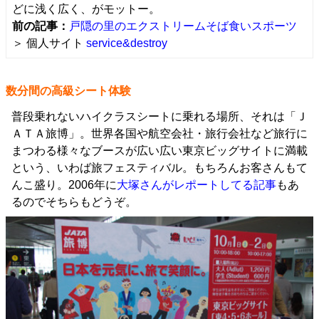
どに浅く広く、がモットー。
前の記事：
戸隠の里のエクストリームそば食いスポーツ
＞ 個人サイト
service&destroy
数分間の高級シート体験
普段乗れないハイクラスシートに乗れる場所、それは「Ｊ
ＡＴＡ旅博」。世界各国や航空会社・旅行会社など旅行に
まつわる様々なブースが広い広い東京ビッグサイトに満載
という、いわば旅フェスティバル。もちろんお客さんもて
んこ盛り。2006年に
大塚さんがレポートしてる記事
もあ
るのでそちらもどうぞ。