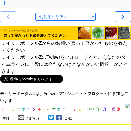
ト
デイリーポータルZからのお願い 買って良かったものを教え
てください
デイリーポータルZのTwitterをフォローすると、あなたのタ
イムラインに「役には立たないけどなんかいい情報」がとど
きます！
デイリーポータルZは、Amazonアソシエイト・プログラムに参加して
います。
デ
イ
リ
ー
ポ
ー
タ
ル
Z
を
サ
ポ
ー
ト
す
る
(
1,000円
/
月
税
別
)
無料
メルマガ
SNS!