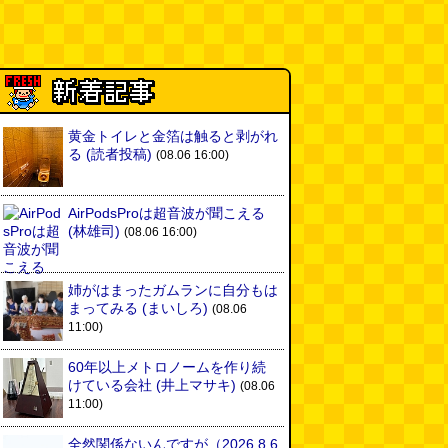
黄金トイレと金箔は触ると剥がれ
る
(読者投稿)
(08.06 16:00)
AirPodsProは超音波が聞こえる
(林雄司)
(08.06 16:00)
姉がはまったガムランに自分もは
まってみる
(まいしろ)
(08.06
11:00)
60年以上メトロノームを作り続
けている会社
(井上マサキ)
(08.06
11:00)
全然関係ないんですが（2026.8.6