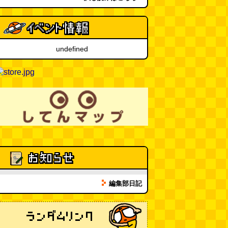
は本当か
(べつやく れい)
(08.03
11:00)
eco小（2026.8.3 朝エッセイと更
新情報）
(ほり)
(08.03 10:00)
undefined
夏の良さ、庭の木を抜く、AIっぽ
さ・7/25～31 のデイリーポータ
ルZダイジェスト
(デイリーポー
タルZ)
(08.02 11:00)
おもしろいって言われたい 第1回
(林雄司)
(08.02 11:00)
冷房の壊れた焼肉屋（2026.8.2
朝エッセイと更新情報）
(トルー)
(08.02 10:00)
編集部日記
カシューナッツの果実、カシュー
アップルは甘渋かった（傑作選）
(玉置標本)
(08.01 18:00)