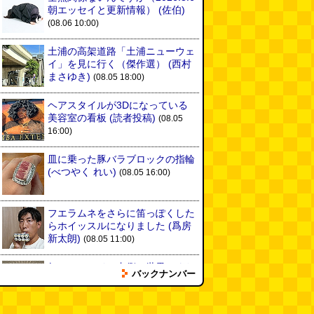
朝エッセイと更新情報）
(佐伯)
(08.06 10:00)
土浦の高架道路「土浦ニューウェ
イ」を見に行く（傑作選）
(西村
まさゆき)
(08.05 18:00)
ヘアスタイルが3Dになっている
美容室の看板
(読者投稿)
(08.05
16:00)
皿に乗った豚バラブロックの指輪
(べつやく れい)
(08.05 16:00)
フエラムネをさらに笛っぽくした
らホイッスルになりました
(爲房
新太朗)
(08.05 11:00)
缶チューハイの内側の世界
(パリ
バックナンバー
ッコ)
(08.05 11:00)