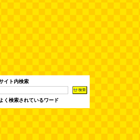
台湾のおめでたすぎる折り紙の本
（2026.08.05 朝エッセイと更新
情報）
(唐沢むぎこ)
(08.05 10:00)
大きな唐揚げが乗ったチャーハン
～チャーハン部活動報告（傑作
選）
(江ノ島茂道)
(08.04 18:00)
ちょこ煎がカインズPBで販売し
てました
(読者投稿)
(08.04 16:00)
世田谷区民会館行きのバスは1日
1本
(べつやく れい)
サイト内検索
(08.04 16:00)
「モグラ駅」で有名な土合駅……
よく検索されているワード
実は真の秘境駅はお隣の湯檜曽駅
だった
(ぼっちのazumiさん)
(08.04 11:00)
【大調査】現代人は普通に生活し
ていると一日に何曲聞くことにな
るのか？
(石井公二)
(08.04 11:00)