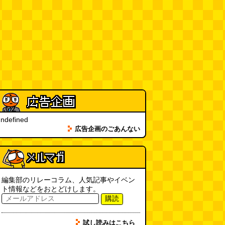
ベランダに咲いた小さな花
（2026.8.4 朝エッセイ/西村まさ
ゆき）
(西村まさゆき)
(08.04
10:00)
SDカードのケチャップ和え / う
っかりデイリー 2026年8月1日号
(デイリーポータルZ)
(08.03 17:00)
現役、コスモスの自販機
(読者投
稿)
(08.03 16:00)
ndefined
広告企画のごあんない
取り残された木
(ほり)
(08.03
16:00)
「入力中…」の動きを対面の会話
編集部のリレーコラム、人気記事やイベン
で表現したい
(んちゅたぐい)
ト情報などをおとどけします。
(08.03 11:00)
購読
ミンティアで汗がおさえられるの
試し読みはこちら