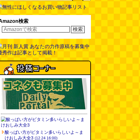
非常口の可能性があるタイヤ
(ん
ちゅたぐい)
(08.01 16:00)
Amazon検索
青森駅前にはビーチがある
(読者
投稿)
(08.01 16:00)
柔道着でペヤングのCMを再現し
たい
(つりばんど岡村)
(08.01
11:00)
酸っぱい方がビタミン多いらしいよ～ま
けおしみ大全3
(12.24 16:00)