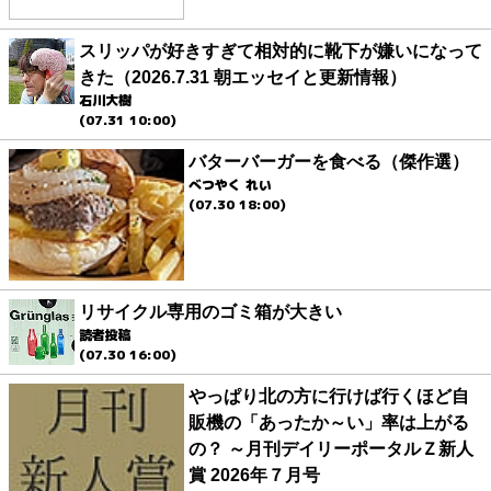
スリッパが好きすぎて相対的に靴下が嫌いになって
きた（2026.7.31 朝エッセイと更新情報）
石川大樹
(07.31 10:00)
バターバーガーを食べる（傑作選）
べつやく れい
(07.30 18:00)
リサイクル専用のゴミ箱が大きい
読者投稿
(07.30 16:00)
やっぱり北の方に行けば行くほど自
販機の「あったか～い」率は上がる
の？ ～月刊デイリーポータルＺ新人
賞 2026年７月号