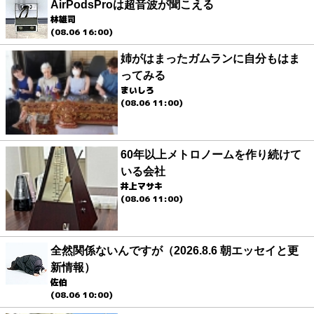
AirPodsProは超音波が聞こえる
林雄司
(08.06 16:00)
姉がはまったガムランに自分もはま
ってみる
まいしろ
(08.06 11:00)
60年以上メトロノームを作り続けて
いる会社
井上マサキ
(08.06 11:00)
全然関係ないんですが（2026.8.6 朝エッセイと更
新情報）
佐伯
(08.06 10:00)