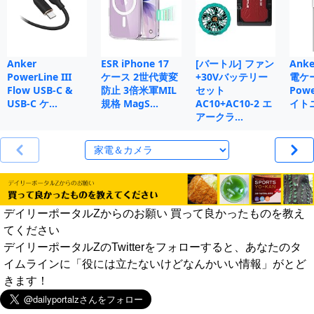
Anker
ESR iPhone 17
[バートル] ファン
Anke
PowerLine III
ケース 2世代黄変
+30Vバッテリー
電ケ
Flow USB-C &
防止 3倍米軍MIL
セット
Powe
USB-C ケ…
規格 MagS…
AC10+AC10-2 エ
イト
アークラ…
デイリーポータルZからのお願い 買って良かったものを教え
てください
デイリーポータルZのTwitterをフォローすると、あなたのタ
イムラインに「役には立たないけどなんかいい情報」がとど
きます！