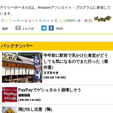
デイリーポータルZは、Amazonアソシエイト・プログラムに参加して
います。
デ
イ
リ
ー
ポ
ー
タ
ル
Z
を
サ
ポ
ー
ト
す
る
(
1,000円
/
月
税
別
)
無料
メルマガ
SNS!
バックナンバー
半年前に駅前で見かけた食堂がどう
しても気になるのでまた行った（傑
作選）
スズキナオ
(08.08 18:00)
PayPayでゲシュタルト崩壊しそう
読者投稿
(08.08 16:00)
飛び出し注意（鴨）