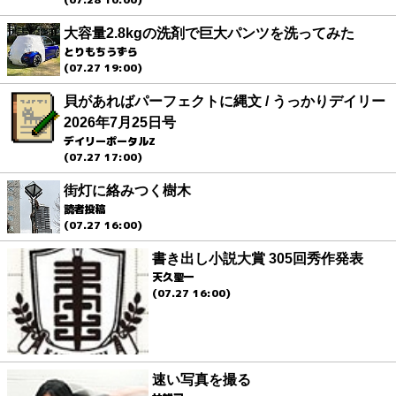
大容量2.8kgの洗剤で巨大パンツを洗ってみた
とりもちうずら
(07.27 19:00)
貝があればパーフェクトに縄文 / うっかりデイリー
2026年7月25日号
デイリーポータルZ
(07.27 17:00)
街灯に絡みつく樹木
読者投稿
(07.27 16:00)
書き出し小説大賞 305回秀作発表
天久聖一
(07.27 16:00)
速い写真を撮る