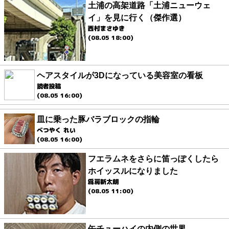
土浦の高架道路「土浦ニューウェ
イ」を見に行く（傑作選）
西村まさゆき
(08.05 18:00)
ヘアスタイルが3Dになっている美容室の看板
読者投稿
(08.05 16:00)
皿に乗った豚バラブロックの指輪
べつやく れい
(08.05 16:00)
フエラムネをさらに笛っぽくしたら
ホイッスルになりました
爲房新太朗
(08.05 11:00)
缶チューハイの内側の世界