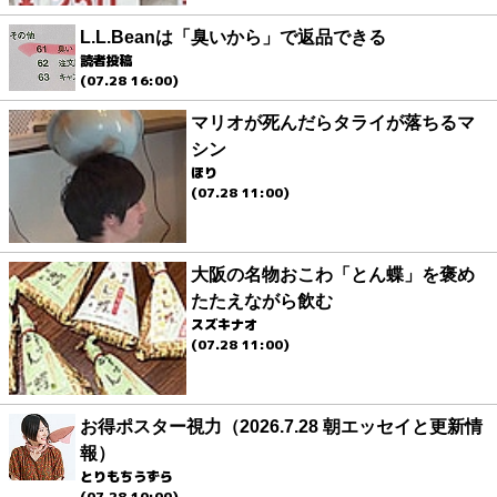
L.L.Beanは「臭いから」で返品できる
読者投稿
(07.28 16:00)
マリオが死んだらタライが落ちるマ
シン
ほり
(07.28 11:00)
大阪の名物おこわ「とん蝶」を褒め
たたえながら飲む
スズキナオ
(07.28 11:00)
お得ポスター視力（2026.7.28 朝エッセイと更新情
報）
とりもちうずら
(07.28 10:00)