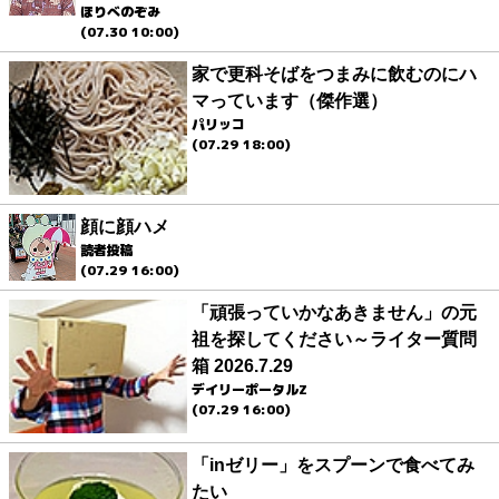
ほりべのぞみ
(07.30 10:00)
家で更科そばをつまみに飲むのにハ
マっています（傑作選）
パリッコ
(07.29 18:00)
顔に顔ハメ
読者投稿
(07.29 16:00)
「頑張っていかなあきません」の元
祖を探してください～ライター質問
箱 2026.7.29
デイリーポータルZ
(07.29 16:00)
「inゼリー」をスプーンで食べてみ
たい