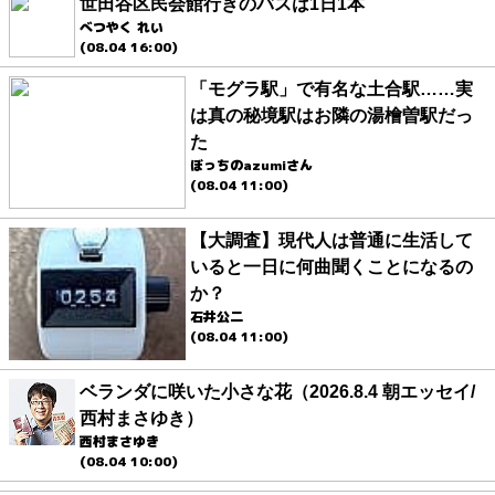
世田谷区民会館行きのバスは1日1本
べつやく れい
(08.04 16:00)
「モグラ駅」で有名な土合駅……実
は真の秘境駅はお隣の湯檜曽駅だっ
た
ぼっちのazumiさん
(08.04 11:00)
【大調査】現代人は普通に生活して
いると一日に何曲聞くことになるの
か？
石井公二
(08.04 11:00)
ベランダに咲いた小さな花（2026.8.4 朝エッセイ/
西村まさゆき）
西村まさゆき
(08.04 10:00)