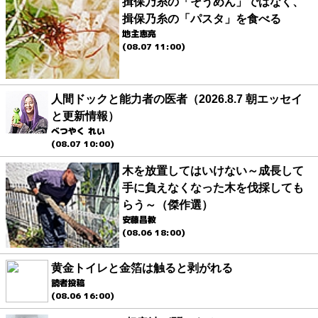
揖保乃糸の「そうめん」ではなく、
揖保乃糸の「パスタ」を食べる
地主恵亮
(08.07 11:00)
人間ドックと能力者の医者（2026.8.7 朝エッセイ
と更新情報）
べつやく れい
(08.07 10:00)
木を放置してはいけない～成長して
手に負えなくなった木を伐採しても
らう～（傑作選）
安藤昌教
(08.06 18:00)
黄金トイレと金箔は触ると剥がれる
読者投稿
(08.06 16:00)