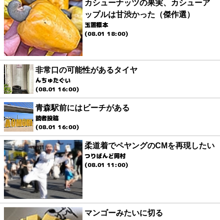
カシューナッツの果実、カシューア
ップルは甘渋かった（傑作選）
玉置標本
(08.01 18:00)
非常口の可能性があるタイヤ
んちゅたぐい
(08.01 16:00)
青森駅前にはビーチがある
読者投稿
(08.01 16:00)
柔道着でペヤングのCMを再現したい
つりばんど岡村
(08.01 11:00)
マンゴーみたいに切る