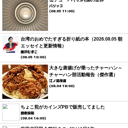
パリッコ
(08.05 11:00)
台湾のおめでたすぎる折り紙の本（2026.08.05 朝
エッセイと更新情報）
唐沢むぎこ
(08.05 10:00)
大きな唐揚げが乗ったチャーハン～
チャーハン部活動報告（傑作選）
江ノ島茂道
(08.04 18:00)
ちょこ煎がカインズPBで販売してました
読者投稿
(08.04 16:00)