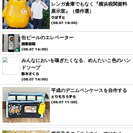
レンガ倉庫でもなく『横浜税関資料
展示室』（傑作選）
りばすと
(08.07 18:00)
缶ビールのエレベーター
読者投稿
(08.07 16:00)
みんなにおいを嗅ぎたくなる、めんたいこ色のハン
ドソープ
鈴木さくら
(08.07 16:00)
平成のデニムペンケースを自作する
とりもちうずら
(08.07 11:00)