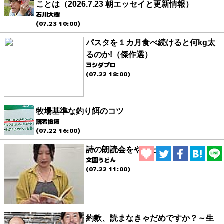
ことは（2026.7.23 朝エッセイと更新情報）
石川大樹
(07.23 10:00)
パスタを１カ月食べ続けると何kg太
るのか!（傑作選）
ヨシダプロ
(07.22 18:00)
牧場基準な釣り餌のコツ
読者投稿
(07.22 16:00)
詩の朗読会をやりたい
文園うどん
(07.22 11:00)
約款、読まなきゃだめですか？～生