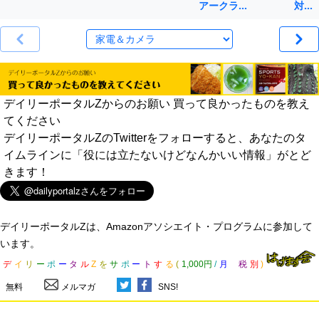
アークラ…
対…
デイリーポータルZからのお願い 買って良かったものを教え
てください
デイリーポータルZのTwitterをフォローすると、あなたのタ
イムラインに「役には立たないけどなんかいい情報」がとど
きます！
デイリーポータルZは、Amazonアソシエイト・プログラムに参加して
います。
デ
イ
リ
ー
ポ
ー
タ
ル
Z
を
サ
ポ
ー
ト
す
る
(
1,000円
/
月
税
別
)
無料
メルマガ
SNS!