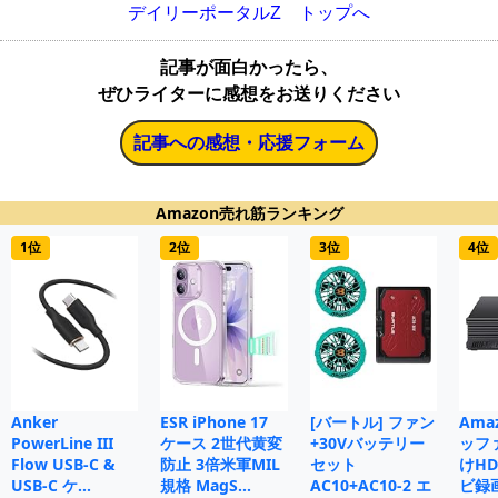
デイリーポータルZ トップへ
記事が面白かったら、
ぜひライターに感想をお送りください
記事への感想・応援フォーム
Amazon売れ筋ランキング
1位
2位
3位
4位
Anker
ESR iPhone 17
[バートル] ファン
Ama
PowerLine III
ケース 2世代黄変
+30Vバッテリー
ッフ
Flow USB-C &
防止 3倍米軍MIL
セット
けHD
USB-C ケ…
規格 MagS…
AC10+AC10-2 エ
ビ録画