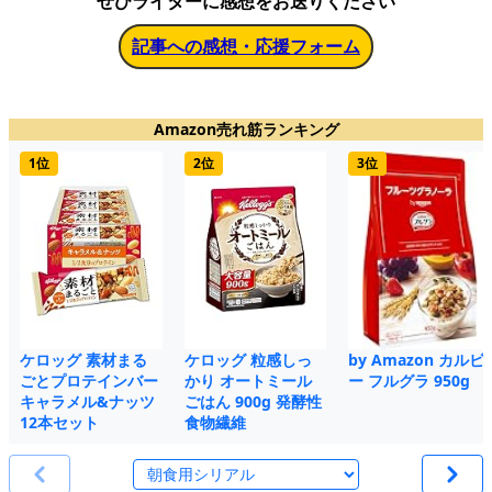
ぜひライターに感想をお送りください
記事への感想・応援フォーム
Amazon売れ筋ランキング
1位
2位
3位
ケロッグ 素材まる
ケロッグ 粒感しっ
by Amazon カルビ
ごとプロテインバー
かり オートミール
ー フルグラ 950g
キャラメル&ナッツ
ごはん 900g 発酵性
12本セット
食物繊維