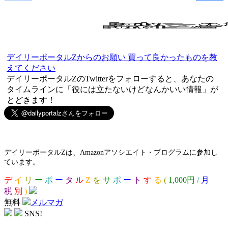
デイリーポータルZからのお願い 買って良かったものを教
えてください
デイリーポータルZのTwitterをフォローすると、あなたの
タイムラインに「役には立たないけどなんかいい情報」が
とどきます！
デイリーポータルZは、Amazonアソシエイト・プログラムに参加し
ています。
デ
イ
リ
ー
ポ
ー
タ
ル
Z
を
サ
ポ
ー
ト
す
る
(
1,000円
/
月
税
別
)
無料
メルマガ
SNS!