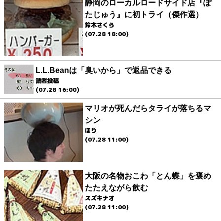
静岡のローカルロードサイド店『ぽ
たじゅう』に初トライ（傑作選）
鈴木さくら
(07.28 18:00)
L.L.Beanは「臭いから」で返品できる
読者投稿
(07.28 16:00)
マリオが死んだらタライが落ちるマ
シン
ほり
(07.28 11:00)
大阪の名物おこわ「とん蝶」を褒め
たたえながら飲む
スズキナオ
(07.28 11:00)