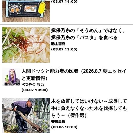
(08.07 11:00)
揖保乃糸の「そうめん」ではなく、
揖保乃糸の「パスタ」を食べる
地主恵亮
(08.07 11:00)
人間ドックと能力者の医者（2026.8.7 朝エッセイ
と更新情報）
べつやく れい
(08.07 10:00)
木を放置してはいけない～成長して
手に負えなくなった木を伐採しても
らう～（傑作選）
安藤昌教
(08.06 18:00)