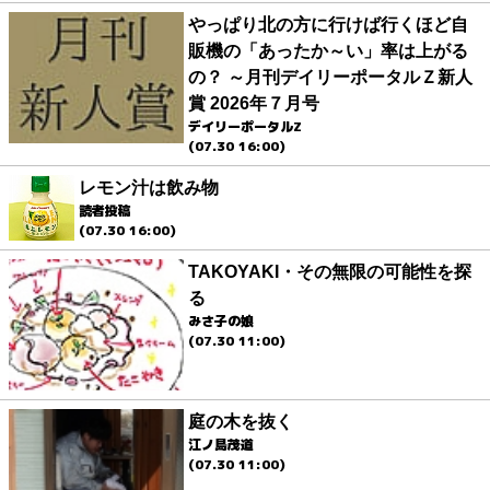
やっぱり北の方に行けば行くほど自
販機の「あったか～い」率は上がる
の？ ～月刊デイリーポータルＺ新人
賞 2026年７月号
デイリーポータルZ
(07.30 16:00)
レモン汁は飲み物
読者投稿
(07.30 16:00)
TAKOYAKI・その無限の可能性を探
る
みさ子の娘
(07.30 11:00)
庭の木を抜く
江ノ島茂道
(07.30 11:00)