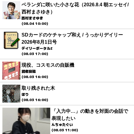
ベランダに咲いた小さな花（2026.8.4 朝エッセイ/
西村まさゆき）
西村まさゆき
(08.04 10:00)
SDカードのケチャップ和え / うっかりデイリー
2026年8月1日号
デイリーポータルZ
(08.03 17:00)
現役、コスモスの自販機
読者投稿
(08.03 16:00)
取り残された木
ほり
(08.03 16:00)
「入力中…」の動きを対面の会話で
表現したい
んちゅたぐい
(08.03 11:00)