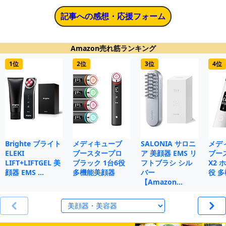
記事への感想・応援フォーム
Amazon売れ筋ランキング
1位
2位
3位
4位
Brighte ブライト
メディキューブ
SALONIA サロニ
メデ
ELEKI
ブースタープロ
ア 美顔器 EMS リ
ブー
LIFT+LIFTGEL 美
ブラック 1台6役
フトブラシ シル
X2 
顔器 EMS …
多機能美顔器
バー
役 
【Amazon…