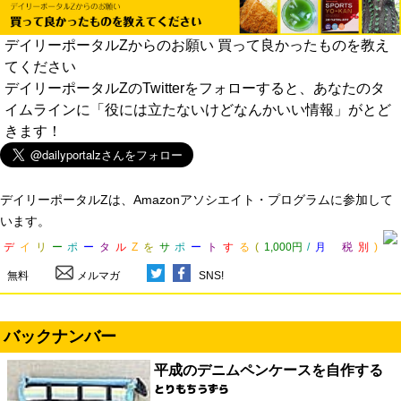
デイリーポータルZからのお願い 買って良かったものを教え
てください
デイリーポータルZのTwitterをフォローすると、あなたのタ
イムラインに「役には立たないけどなんかいい情報」がとど
きます！
デイリーポータルZは、Amazonアソシエイト・プログラムに参加して
います。
デ
イ
リ
ー
ポ
ー
タ
ル
Z
を
サ
ポ
ー
ト
す
る
(
1,000円
/
月
税
別
)
無料
メルマガ
SNS!
バックナンバー
平成のデニムペンケースを自作する
とりもちうずら