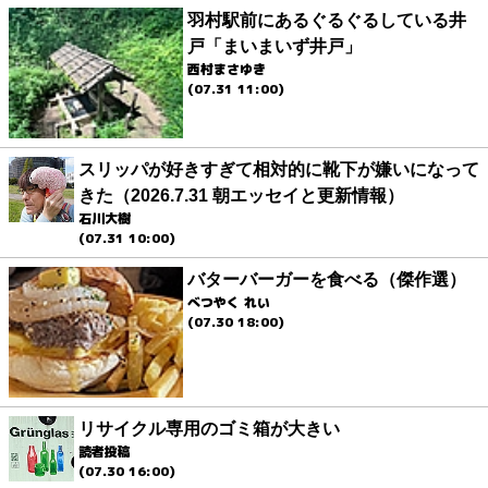
羽村駅前にあるぐるぐるしている井
戸「まいまいず井戸」
西村まさゆき
(07.31 11:00)
スリッパが好きすぎて相対的に靴下が嫌いになって
きた（2026.7.31 朝エッセイと更新情報）
石川大樹
(07.31 10:00)
バターバーガーを食べる（傑作選）
べつやく れい
(07.30 18:00)
リサイクル専用のゴミ箱が大きい
読者投稿
(07.30 16:00)