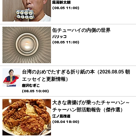
爲房新太朗
(08.05 11:00)
缶チューハイの内側の世界
パリッコ
(08.05 11:00)
台湾のおめでたすぎる折り紙の本（2026.08.05 朝
エッセイと更新情報）
唐沢むぎこ
(08.05 10:00)
大きな唐揚げが乗ったチャーハン～
チャーハン部活動報告（傑作選）
江ノ島茂道
(08.04 18:00)