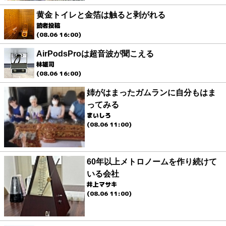
黄金トイレと金箔は触ると剥がれる
読者投稿
(08.06 16:00)
AirPodsProは超音波が聞こえる
林雄司
(08.06 16:00)
姉がはまったガムランに自分もはま
ってみる
まいしろ
(08.06 11:00)
60年以上メトロノームを作り続けて
いる会社
井上マサキ
(08.06 11:00)