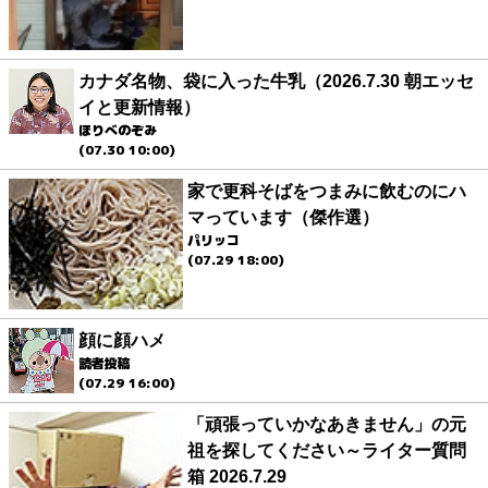
カナダ名物、袋に入った牛乳（2026.7.30 朝エッセ
イと更新情報）
ほりべのぞみ
(07.30 10:00)
家で更科そばをつまみに飲むのにハ
マっています（傑作選）
パリッコ
(07.29 18:00)
顔に顔ハメ
読者投稿
(07.29 16:00)
「頑張っていかなあきません」の元
祖を探してください～ライター質問
箱 2026.7.29