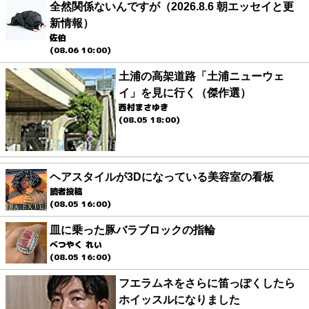
全然関係ないんですが（2026.8.6 朝エッセイと更
新情報）
佐伯
(08.06 10:00)
土浦の高架道路「土浦ニューウェ
イ」を見に行く（傑作選）
西村まさゆき
(08.05 18:00)
ヘアスタイルが3Dになっている美容室の看板
読者投稿
(08.05 16:00)
皿に乗った豚バラブロックの指輪
べつやく れい
(08.05 16:00)
フエラムネをさらに笛っぽくしたら
ホイッスルになりました