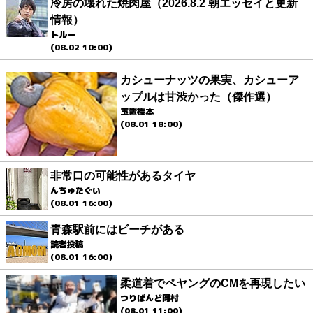
冷房の壊れた焼肉屋（2026.8.2 朝エッセイと更新
情報）
トルー
(08.02 10:00)
カシューナッツの果実、カシューア
ップルは甘渋かった（傑作選）
玉置標本
(08.01 18:00)
非常口の可能性があるタイヤ
んちゅたぐい
(08.01 16:00)
青森駅前にはビーチがある
読者投稿
(08.01 16:00)
柔道着でペヤングのCMを再現したい
つりばんど岡村
(08.01 11:00)