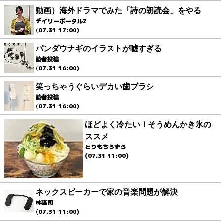
動画）海外ドラマでみた「詩の朗読会」をやる
デイリーポータルZ
(07.31 17:00)
パンダウナギのイラストが嘘すぎる
読者投稿
(07.31 16:00)
笑っちゃうぐらいデカい歯ブラシ
読者投稿
(07.31 16:00)
ほどよく冷たい！そうめんかき氷の
ススメ
とりもちうずら
(07.31 11:00)
ネックスピーカーで家の音楽問題が解決
林雄司
(07.31 11:00)