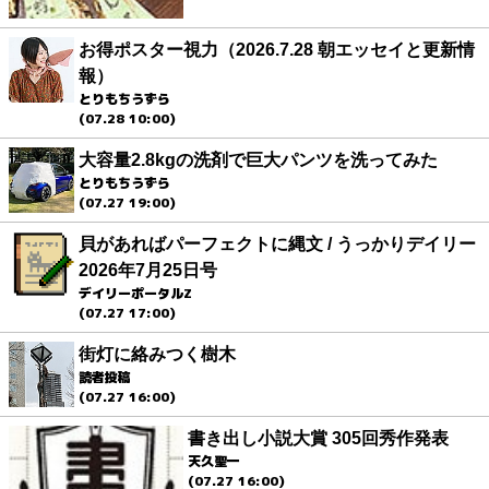
お得ポスター視力（2026.7.28 朝エッセイと更新情
報）
とりもちうずら
(07.28 10:00)
大容量2.8kgの洗剤で巨大パンツを洗ってみた
とりもちうずら
(07.27 19:00)
貝があればパーフェクトに縄文 / うっかりデイリー
2026年7月25日号
デイリーポータルZ
(07.27 17:00)
街灯に絡みつく樹木
読者投稿
(07.27 16:00)
書き出し小説大賞 305回秀作発表
天久聖一
(07.27 16:00)