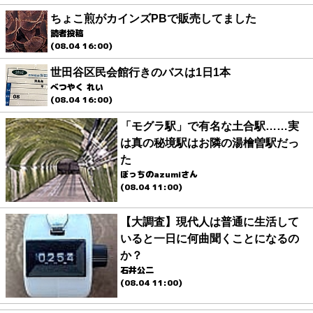
ちょこ煎がカインズPBで販売してました
読者投稿
(08.04 16:00)
世田谷区民会館行きのバスは1日1本
べつやく れい
(08.04 16:00)
「モグラ駅」で有名な土合駅……実
は真の秘境駅はお隣の湯檜曽駅だっ
た
ぼっちのazumiさん
(08.04 11:00)
【大調査】現代人は普通に生活して
いると一日に何曲聞くことになるの
か？
石井公二
(08.04 11:00)