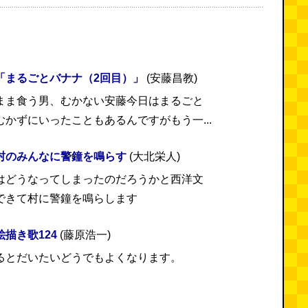
「まるごとバナナ（2回目）」
(安藤昌教)
まま食う男、むかない安藤今日はまるごと
かずにいったこともあるんですがもう一...
村のみんなに警鐘を鳴らす
(大北栄人)
はどうなってしまったのだろうかと西洋文
できて村に警鐘を鳴らします
描き歌124
(藤原浩一)
るとだいたいどうでもよくなります。