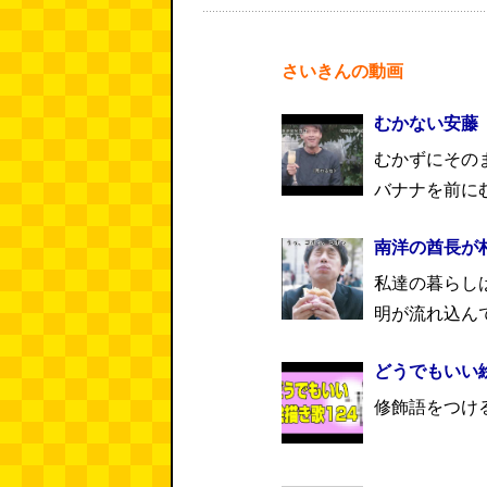
さいきんの動画
むかない安藤
むかずにその
バナナを前にむ
南洋の酋長が
私達の暮らし
明が流れ込ん
どうでもいい絵
修飾語をつけ