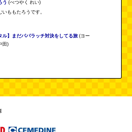
ろう
(べつやく れい)
むいももたろうです。
タル】まだパパラッチ対決をしてる旅
(ヨー
田)
様