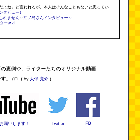
だよね」と言われるが、本人はそんなこともないと思ってい
ンタビュー）
しれません～江ノ島さんインタビュー～
ーwiki
事の裏側や、ライターたちのオリジナル動画
です。
(ロゴ by
大伴 亮介
)
FB
録をお願いします！
Twitter