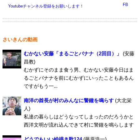
FB
Youtubeチャンネル登録をお願いします！
さいきんの動画
むかない安藤「まるごとバナナ（2回目）」
(安藤
昌教)
むかずにそのまま食う男、むかない安藤今日はま
るごとバナナを前にむかずにいったこともあるん
ですがもう一...
南洋の酋長が村のみんなに警鐘を鳴らす
(大北栄
人)
私達の暮らしはどうなってしまったのだろうかと
西洋文明が流れ込んできて村に警鐘を鳴らします
どうでもいい絵描き歌124
(藤原浩一)