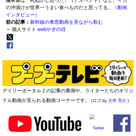
編著書は「死ぬかと思った」（アスペクト）など。イカ
の沖漬けが世界一うまい食べものだと思ってる。
（動画
インタビュー）
前の記事：
新幹線の車窓動画を見ながら飲む
＞ 個人サイト
webやぎの目
デイリーポータルＺの記事の裏側や、ライターたちのオリジ
ナル動画が見られる動画コーナーです。
(ロゴ by
大伴 亮介
)
Twitter