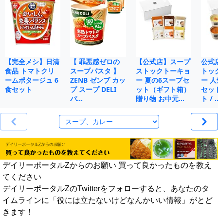
【完全メシ】日清
【 罪悪感ゼロの
【公式店】スープ
公式
食品 トマトクリ
スープパスタ 】
ストックトーキョ
トッ
ームポタージュ 6
ZENB ゼンブ カッ
ー 夏の6スープセ
ー 人
食セット
プ スープ DELI
ット（ギフト箱）
セット
パ…
贈り物 お中元…
ト / 
デイリーポータルZからのお願い 買って良かったものを教え
てください
デイリーポータルZのTwitterをフォローすると、あなたのタ
イムラインに「役には立たないけどなんかいい情報」がとど
きます！