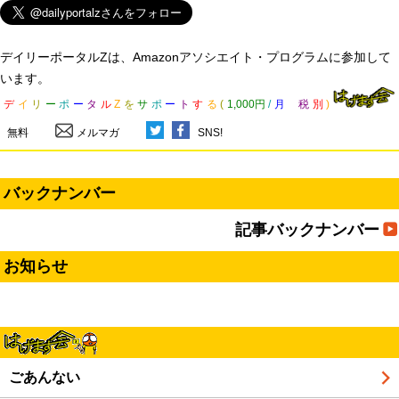
デイリーポータルZは、Amazonアソシエイト・プログラムに参加して
います。
デ
イ
リ
ー
ポ
ー
タ
ル
Z
を
サ
ポ
ー
ト
す
る
(
1,000円
/
月
税
別
)
無料
メルマガ
SNS!
バックナンバー
記事バックナンバー
お知らせ
ごあんない