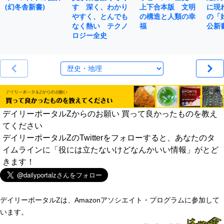
(幻冬舎新書)
す 深く、わかり
上下合本版 文明
に現
やすく、とんでも
の構造と人類の幸
の「
なく熱い テクノ
福
公新
ロジー全史
デイリーポータルZからのお願い 買って良かったものを教え
てください
デイリーポータルZのTwitterをフォローすると、あなたのタ
イムラインに「役には立たないけどなんかいい情報」がとど
きます！
デイリーポータルZは、Amazonアソシエイト・プログラムに参加して
います。