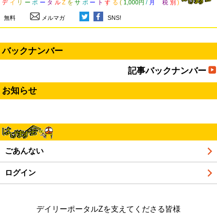
デ
イ
リ
ー
ポ
ー
タ
ル
Z
を
サ
ポ
ー
ト
す
る
(
1,000円
/
月
税
別
)
無料
メルマガ
SNS!
バックナンバー
記事バックナンバー
お知らせ
ごあんない
ログイン
デイリーポータルZを支えてくださる皆様