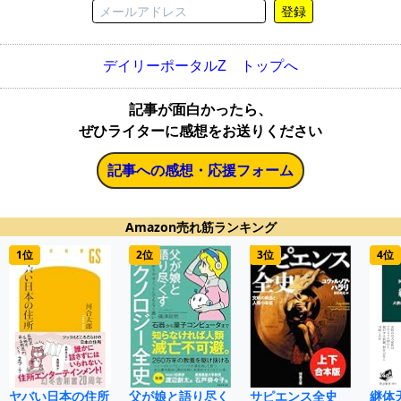
登録
デイリーポータルZ トップへ
記事が面白かったら、
ぜひライターに感想をお送りください
記事への感想・応援フォーム
Amazon売れ筋ランキング
1位
2位
3位
4位
ヤバい日本の住所
父が娘と語り尽く
サピエンス全史
継体