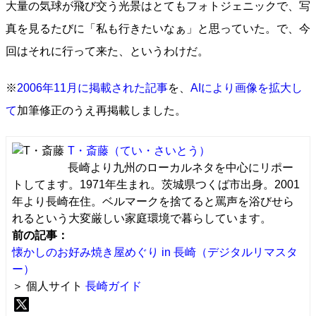
大量の気球が飛び交う光景はとてもフォトジェニックで、写
真を見るたびに「私も行きたいなぁ」と思っていた。で、今
回はそれに行って来た、というわけだ。
※
2006年11月に掲載された記事
を、
AIにより画像を拡大し
て
加筆修正のうえ再掲載しました。
T・斎藤
（てい・さいとう）
長崎より九州のローカルネタを中心にリポー
トしてます。1971年生まれ。茨城県つくば市出身。2001
年より長崎在住。ベルマークを捨てると罵声を浴びせら
れるという大変厳しい家庭環境で暮らしています。
前の記事：
懐かしのお好み焼き屋めぐり in 長崎（デジタルリマスタ
ー）
＞ 個人サイト
長崎ガイド