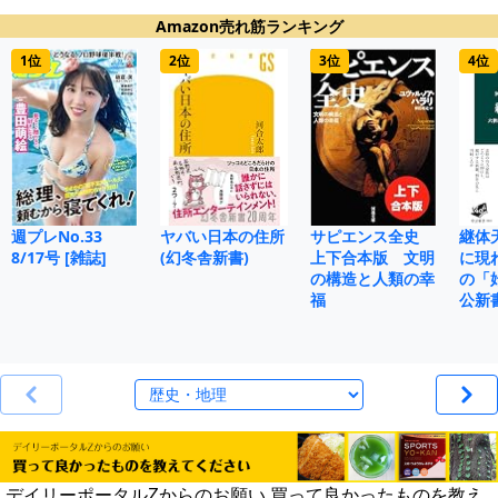
Amazon売れ筋ランキング
1位
2位
3位
4位
週プレNo.33
ヤバい日本の住所
サピエンス全史
継体
8/17号 [雑誌]
(幻冬舎新書)
上下合本版 文明
に現
の構造と人類の幸
の「
福
公新
デイリーポータルZからのお願い 買って良かったものを教え