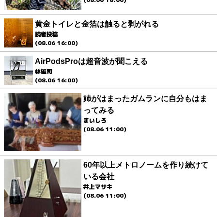
黄金トイレと金箔は触ると剥がれる
読者投稿
(08.06 16:00)
AirPodsProは超音波が聞こえる
林雄司
(08.06 16:00)
姉がはまったガムランに自分もはま
ってみる
まいしろ
(08.06 11:00)
60年以上メトロノームを作り続けて
いる会社
井上マサキ
(08.06 11:00)