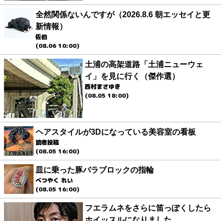
全然関係ないんですが（2026.8.6 朝エッセイと更
新情報）
佐伯
(08.06 10:00)
土浦の高架道路「土浦ニューウェ
イ」を見に行く（傑作選）
西村まさゆき
(08.05 18:00)
ヘアスタイルが3Dになっている美容室の看板
読者投稿
(08.05 16:00)
皿に乗った豚バラブロックの指輪
べつやく れい
(08.05 16:00)
フエラムネをさらに笛っぽくしたら
ホイッスルになりました