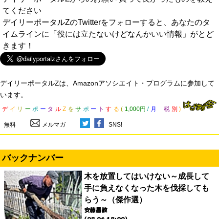
てください
デイリーポータルZのTwitterをフォローすると、あなたのタ
イムラインに「役には立たないけどなんかいい情報」がとど
きます！
デイリーポータルZは、Amazonアソシエイト・プログラムに参加して
います。
デ
イ
リ
ー
ポ
ー
タ
ル
Z
を
サ
ポ
ー
ト
す
る
(
1,000円
/
月
税
別
)
無料
メルマガ
SNS!
バックナンバー
木を放置してはいけない～成長して
手に負えなくなった木を伐採しても
らう～（傑作選）
安藤昌教
(08.06 18:00)