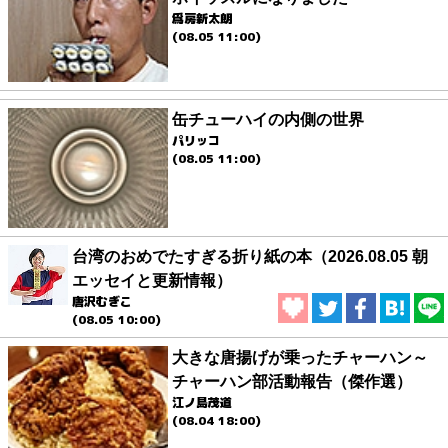
爲房新太朗
(08.05 11:00)
缶チューハイの内側の世界
パリッコ
(08.05 11:00)
台湾のおめでたすぎる折り紙の本（2026.08.05 朝
エッセイと更新情報）
唐沢むぎこ
(08.05 10:00)
大きな唐揚げが乗ったチャーハン～
チャーハン部活動報告（傑作選）
江ノ島茂道
(08.04 18:00)