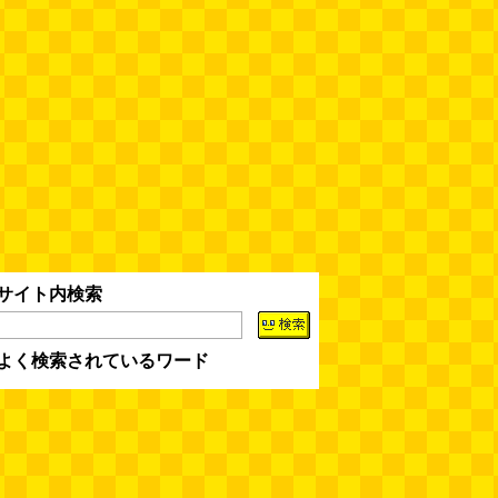
人間ドックと能力者の医者
（2026.8.7 朝エッセイと更新情
報）
(べつやく れい)
(08.07 10:00)
木を放置してはいけない～成長し
て手に負えなくなった木を伐採し
てもらう～（傑作選）
(安藤昌教)
(08.06 18:00)
黄金トイレと金箔は触ると剥がれ
る
(読者投稿)
(08.06 16:00)
サイト内検索
AirPodsProは超音波が聞こえる
(林雄司)
(08.06 16:00)
よく検索されているワード
姉がはまったガムランに自分もは
まってみる
(まいしろ)
(08.06
11:00)
60年以上メトロノームを作り続
けている会社
(井上マサキ)
(08.06