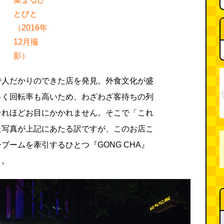
とびと
（2016年
12月撮
影）
で人だかりのできた店を発見。外食文化が盛
多く回転率も高いため、わざわざ客待ちの列
それほどお目にかかれません。そこで「これ
た写真が上記にあたる訳ですが、このお店こ
ブームを牽引するひとつ『GONG CHA』
と。