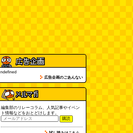
11:00)
全然関係ないんですが（2026.8.6
朝エッセイと更新情報）
(佐伯)
(08.06 10:00)
土浦の高架道路「土浦ニューウェ
イ」を見に行く（傑作選）
(西村
まさゆき)
(08.05 18:00)
ヘアスタイルが3Dになっている
美容室の看板
(読者投稿)
(08.05
ndefined
16:00)
広告企画のごあんない
皿に乗った豚バラブロックの指輪
(べつやく れい)
(08.05 16:00)
フエラムネをさらに笛っぽくした
編集部のリレーコラム、人気記事やイベン
らホイッスルになりました
(爲房
ト情報などをおとどけします。
新太朗)
(08.05 11:00)
購読
缶チューハイの内側の世界
(パリ
試し読みはこちら