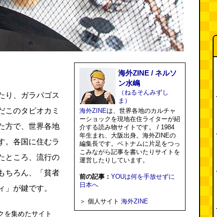
海外ZINE / ネルソ
ン水嶋
（ねるそんみずし
たり、ガラパゴス
ま）
だこのタピオカミ
海外ZINE
は、世界各地のカルチャ
ーショックを現地在住ライターが紹
た方で、世界各地
介する読み物サイトです。 / 1984
年生まれ、大阪出身。海外ZINEの
す。各国に住むラ
編集長です。ベトナムに片足をつっ
こみながら記事を書いたりサイトを
たところ、流行の
運営したりしています。
もちろん、「貧者
前の記事：
YOUは何を手放せずに
日本へ
ィ」が鍵です。
＞ 個人サイト
海外ZINE
クを集めたサイト