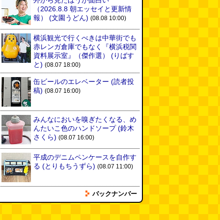
外から見たほうが面白い
（2026.8.8 朝エッセイと更新情
報）
(文園うどん)
(08.08 10:00)
横浜観光で行くべきは中華街でも
赤レンガ倉庫でもなく『横浜税関
資料展示室』（傑作選）
(りばす
と)
(08.07 18:00)
缶ビールのエレベーター
(読者投
稿)
(08.07 16:00)
みんなにおいを嗅ぎたくなる、め
んたいこ色のハンドソープ
(鈴木
さくら)
(08.07 16:00)
平成のデニムペンケースを自作す
る
(とりもちうずら)
(08.07 11:00)
バックナンバー
揖保乃糸の「そうめん」ではな
く、揖保乃糸の「パスタ」を食べ
る
(地主恵亮)
(08.07 11:00)