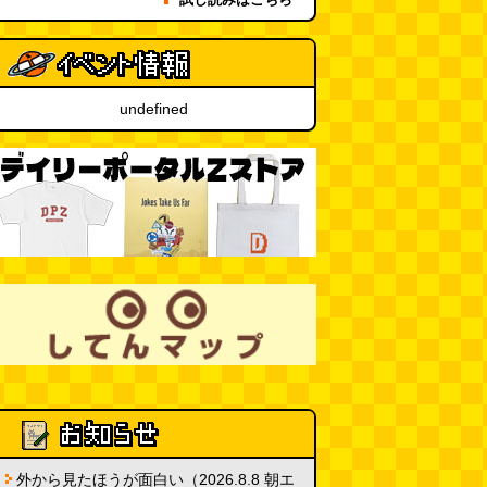
ッコ)
(08.05 11:00)
台湾のおめでたすぎる折り紙の本
（2026.08.05 朝エッセイと更新
undefined
情報）
(唐沢むぎこ)
(08.05 10:00)
大きな唐揚げが乗ったチャーハン
～チャーハン部活動報告（傑作
選）
(江ノ島茂道)
(08.04 18:00)
ちょこ煎がカインズPBで販売し
てました
(読者投稿)
(08.04 16:00)
世田谷区民会館行きのバスは1日
1本
(べつやく れい)
(08.04 16:00)
「モグラ駅」で有名な土合駅……
実は真の秘境駅はお隣の湯檜曽駅
だった
(ぼっちのazumiさん)
(08.04 11:00)
外から見たほうが面白い（2026.8.8 朝エ