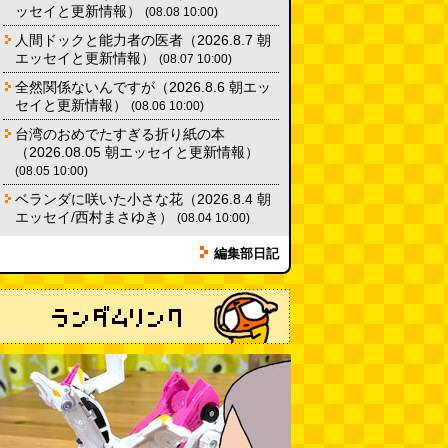
ッセイと更新情報）
(08.08 10:00)
【大調査】現代人は普通に生活し
ていると一日に何曲聞くことにな
人間ドックと能力者の医者（2026.8.7 朝
るのか？
(石井公二)
(08.04 11:00)
エッセイと更新情報）
(08.07 10:00)
全然関係ないんですが（2026.8.6 朝エッ
ベランダに咲いた小さな花
セイと更新情報）
(08.06 10:00)
（2026.8.4 朝エッセイ/西村まさ
ゆき）
(西村まさゆき)
(08.04
台湾のおめでたすぎる折り紙の本
10:00)
（2026.08.05 朝エッセイと更新情報）
(08.05 10:00)
SDカードのケチャップ和え / う
ベランダに咲いた小さな花（2026.8.4 朝
っかりデイリー 2026年8月1日号
エッセイ/西村まさゆき）
(デイリーポータルZ)
(08.04 10:00)
(08.03 17:00)
編集部日記