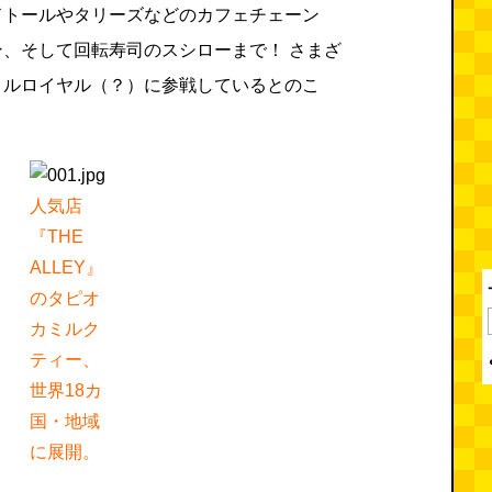
ドトールやタリーズなどのカフェチェーン
、そして回転寿司のスシローまで！ さまざ
トルロイヤル（？）に参戦しているとのこ
人気店
『THE
ALLEY』
のタピオ
カミルク
ティー、
世界18カ
国・地域
に展開。