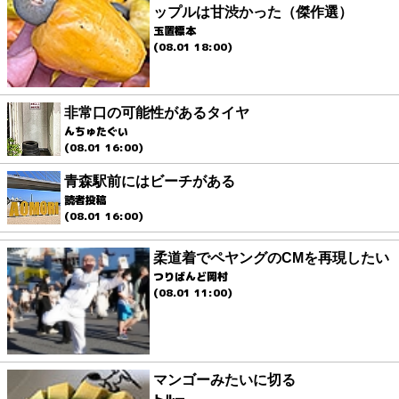
ップルは甘渋かった（傑作選）
玉置標本
(08.01 18:00)
非常口の可能性があるタイヤ
んちゅたぐい
(08.01 16:00)
青森駅前にはビーチがある
読者投稿
(08.01 16:00)
柔道着でペヤングのCMを再現したい
つりばんど岡村
(08.01 11:00)
マンゴーみたいに切る
トルー