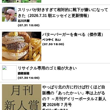
スリッパが好きすぎて相対的に靴下が嫌いになって
きた（2026.7.31 朝エッセイと更新情報）
石川大樹
(07.31 10:00)
バターバーガーを食べる（傑作選）
べつやく れい
(07.30 18:00)
リサイクル専用のゴミ箱が大きい
読者投稿
(07.30 16:00)
やっぱり北の方に行けば行くほど自
販機の「あったか～い」率は上がる
の？ ～月刊デイリーポータルＺ新人
賞 2026年７月号
デイリーポータルZ