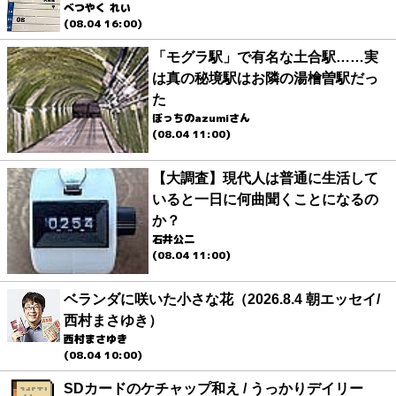
べつやく れい
(08.04 16:00)
「モグラ駅」で有名な土合駅……実
は真の秘境駅はお隣の湯檜曽駅だっ
た
ぼっちのazumiさん
(08.04 11:00)
【大調査】現代人は普通に生活して
いると一日に何曲聞くことになるの
か？
石井公二
(08.04 11:00)
ベランダに咲いた小さな花（2026.8.4 朝エッセイ/
西村まさゆき）
西村まさゆき
(08.04 10:00)
SDカードのケチャップ和え / うっかりデイリー