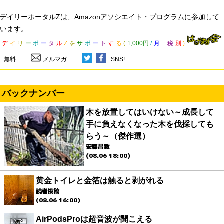
デイリーポータルZは、Amazonアソシエイト・プログラムに参加して
います。
デ
イ
リ
ー
ポ
ー
タ
ル
Z
を
サ
ポ
ー
ト
す
る
(
1,000円
/
月
税
別
)
無料
メルマガ
SNS!
バックナンバー
木を放置してはいけない～成長して
手に負えなくなった木を伐採しても
らう～（傑作選）
安藤昌教
(08.06 18:00)
黄金トイレと金箔は触ると剥がれる
読者投稿
(08.06 16:00)
AirPodsProは超音波が聞こえる