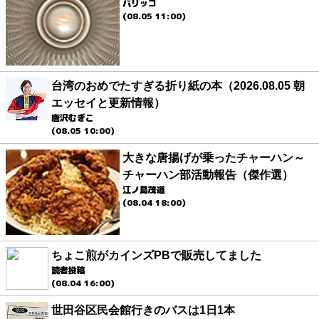
パリッコ
(08.05 11:00)
台湾のおめでたすぎる折り紙の本（2026.08.05 朝
エッセイと更新情報）
唐沢むぎこ
(08.05 10:00)
大きな唐揚げが乗ったチャーハン～
チャーハン部活動報告（傑作選）
江ノ島茂道
(08.04 18:00)
ちょこ煎がカインズPBで販売してました
読者投稿
(08.04 16:00)
世田谷区民会館行きのバスは1日1本