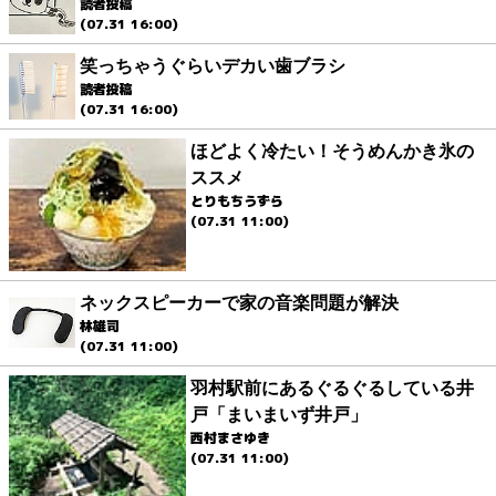
読者投稿
(07.31 16:00)
笑っちゃうぐらいデカい歯ブラシ
読者投稿
(07.31 16:00)
ほどよく冷たい！そうめんかき氷の
ススメ
とりもちうずら
(07.31 11:00)
ネックスピーカーで家の音楽問題が解決
林雄司
(07.31 11:00)
羽村駅前にあるぐるぐるしている井
戸「まいまいず井戸」
西村まさゆき
(07.31 11:00)