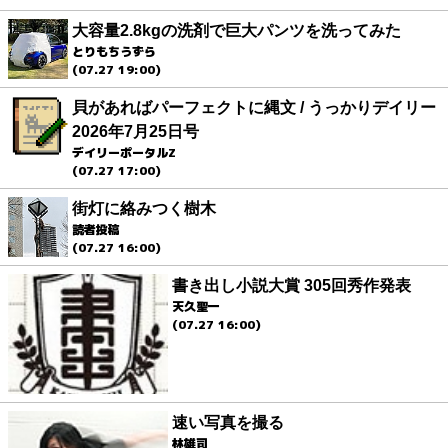
大容量2.8kgの洗剤で巨大パンツを洗ってみた
とりもちうずら
(07.27 19:00)
貝があればパーフェクトに縄文 / うっかりデイリー
2026年7月25日号
デイリーポータルZ
(07.27 17:00)
街灯に絡みつく樹木
読者投稿
(07.27 16:00)
書き出し小説大賞 305回秀作発表
天久聖一
(07.27 16:00)
速い写真を撮る
林雄司