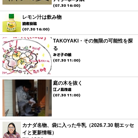
(07.30 16:00)
レモン汁は飲み物
読者投稿
(07.30 16:00)
TAKOYAKI・その無限の可能性を探
る
みさ子の娘
(07.30 11:00)
庭の木を抜く
江ノ島茂道
(07.30 11:00)
カナダ名物、袋に入った牛乳（2026.7.30 朝エッセ
イと更新情報）