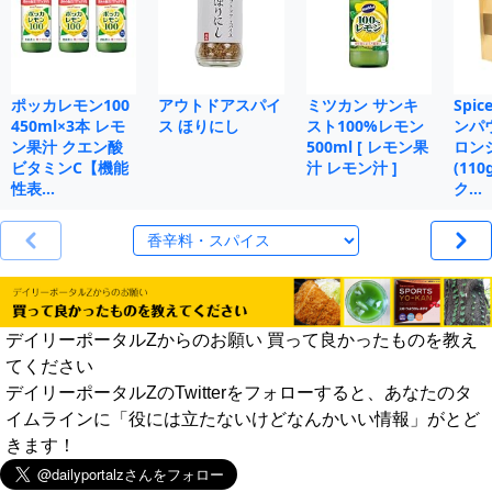
ポッカレモン100
アウトドアスパイ
ミツカン サンキ
Spi
450ml×3本 レモ
ス ほりにし
スト100%レモン
ンパ
ン果汁 クエン酸
500ml [ レモン果
ロン
ビタミンC【機能
汁 レモン汁 ]
(11
性表…
ク…
デイリーポータルZからのお願い 買って良かったものを教え
てください
デイリーポータルZのTwitterをフォローすると、あなたのタ
イムラインに「役には立たないけどなんかいい情報」がとど
きます！