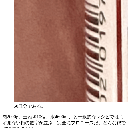
50皿分である。
肉2000g、玉ねぎ10個、水4600ml、と一般的なレシピではま
ず見ない桁の数字が並ぶ。完全にプロユースだ。どんな鍋で