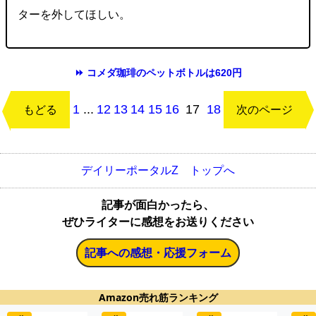
ターを外してほしい。
⏩ コメダ珈琲のペットボトルは620円
1
...
12
13
14
15
16
17
18
もどる
次のページ
デイリーポータルZ トップへ
記事が面白かったら、
ぜひライターに感想をお送りください
記事への感想・応援フォーム
Amazon売れ筋ランキング