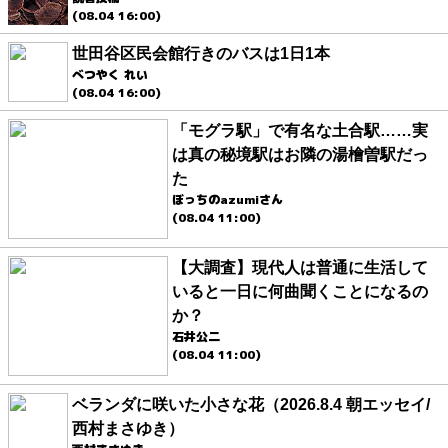
(08.04 16:00)
世田谷区民会館行きのバスは1日1本
べつやく れい
(08.04 16:00)
「モグラ駅」で有名な土合駅……実
は真の秘境駅はお隣の湯檜曽駅だっ
た
ぼっちのazumiさん
(08.04 11:00)
【大調査】現代人は普通に生活して
いると一日に何曲聞くことになるの
か？
石井公二
(08.04 11:00)
ベランダに咲いた小さな花（2026.8.4 朝エッセイ/
西村まさゆき）