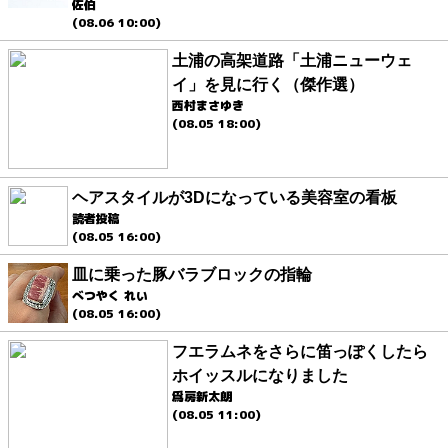
佐伯
(08.06 10:00)
土浦の高架道路「土浦ニューウェ
イ」を見に行く（傑作選）
西村まさゆき
(08.05 18:00)
ヘアスタイルが3Dになっている美容室の看板
読者投稿
(08.05 16:00)
皿に乗った豚バラブロックの指輪
べつやく れい
(08.05 16:00)
フエラムネをさらに笛っぽくしたら
ホイッスルになりました
爲房新太朗
(08.05 11:00)