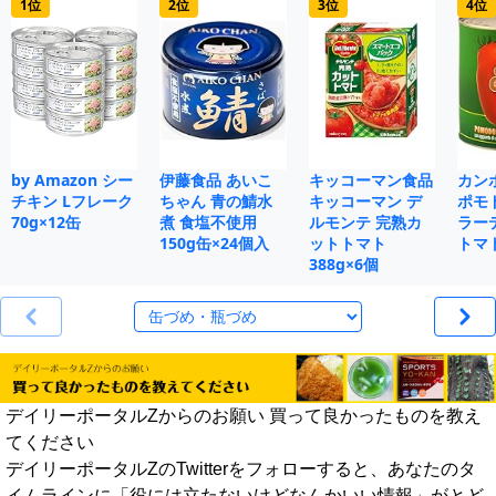
1位
2位
3位
4位
by Amazon シー
伊藤食品 あいこ
キッコーマン食品
カン
チキン Lフレーク
ちゃん 青の鯖水
キッコーマン デ
ポモ
70g×12缶
煮 食塩不使用
ルモンテ 完熟カ
ラー
150g缶×24個入
ットトマト
トマト
388g×6個
デイリーポータルZからのお願い 買って良かったものを教え
てください
デイリーポータルZのTwitterをフォローすると、あなたのタ
イムラインに「役には立たないけどなんかいい情報」がとど