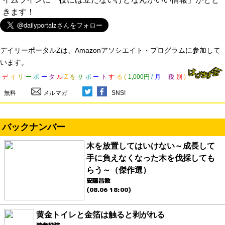
きます！
デイリーポータルZは、Amazonアソシエイト・プログラムに参加して
います。
デ
イ
リ
ー
ポ
ー
タ
ル
Z
を
サ
ポ
ー
ト
す
る
(
1,000円
/
月
税
別
)
無料
メルマガ
SNS!
バックナンバー
木を放置してはいけない～成長して
手に負えなくなった木を伐採しても
らう～（傑作選）
安藤昌教
(08.06 18:00)
黄金トイレと金箔は触ると剥がれる