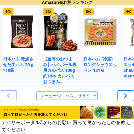
Amazon売れ筋ランキング
1位
2位
3位
4位
日本ハム 乾燥さ
【至高のおつま
日本ハム [冷蔵]
日本
せた生ハム 20ｇ
み】ハイボール専
ロングシャウエッ
エッセ
×10袋
用カルパス 100g
セン 131Ｇ
Shau
約18本 カルパス
Vien
おつまみ…
デイリーポータルZからのお願い 買って良かったものを教え
てください