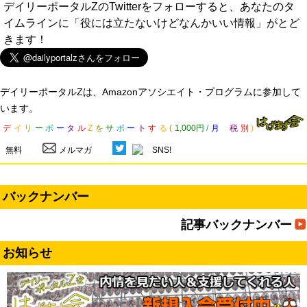
デイリーポータルZのTwitterをフォローすると、あなたのタ
イムラインに「役には立たないけどなんかいい情報」がとど
きます！
デイリーポータルZは、Amazonアソシエイト・プログラムに参加して
います。
デ
イ
リ
ー
ポ
ー
タ
ル
Z
を
サ
ポ
ー
ト
す
る
(
1,000円
/
月
税
別
)
無料
メルマガ
SNS!
バックナンバー
記事バックナンバー
お知らせ