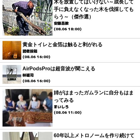
木を放置してはいけない～成長して
手に負えなくなった木を伐採しても
らう～（傑作選）
安藤昌教
(08.06 18:00)
黄金トイレと金箔は触ると剥がれる
読者投稿
(08.06 16:00)
AirPodsProは超音波が聞こえる
林雄司
(08.06 16:00)
姉がはまったガムランに自分もはま
ってみる
まいしろ
(08.06 11:00)
60年以上メトロノームを作り続けて