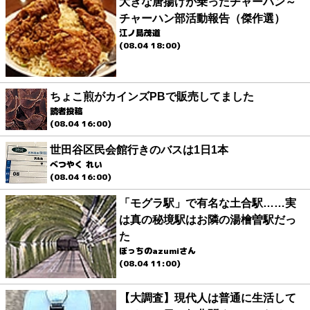
大きな唐揚げが乗ったチャーハン～
チャーハン部活動報告（傑作選）
江ノ島茂道
(08.04 18:00)
ちょこ煎がカインズPBで販売してました
読者投稿
(08.04 16:00)
世田谷区民会館行きのバスは1日1本
べつやく れい
(08.04 16:00)
「モグラ駅」で有名な土合駅……実
は真の秘境駅はお隣の湯檜曽駅だっ
た
ぼっちのazumiさん
(08.04 11:00)
【大調査】現代人は普通に生活して