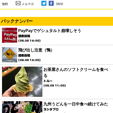
無料
メルマガ
SNS!
バックナンバー
PayPayでゲシュタルト崩壊しそう
読者投稿
(08.08 16:00)
飛び出し注意（鴨）
読者投稿
(08.08 16:00)
お茶屋さんのソフトクリームを食べ
る
トルー
(08.08 11:00)
九州うどんを一日中食べ続けてみた
ヨシダプロ