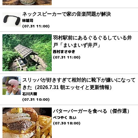
ネックスピーカーで家の音楽問題が解決
林雄司
(07.31 11:00)
羽村駅前にあるぐるぐるしている井
戸「まいまいず井戸」
西村まさゆき
(07.31 11:00)
スリッパが好きすぎて相対的に靴下が嫌いになって
きた（2026.7.31 朝エッセイと更新情報）
石川大樹
(07.31 10:00)
バターバーガーを食べる（傑作選）
べつやく れい
(07.30 18:00)