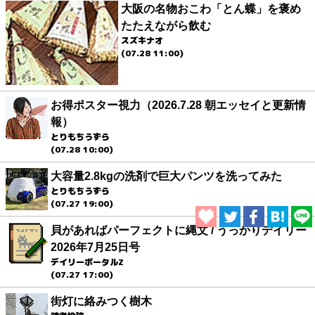
大阪の名物おこわ「とん蝶」を褒め
たたえながら飲む
スズキナオ
(07.28 11:00)
お得ポスター視力（2026.7.28 朝エッセイと更新情
報）
とりもちうずら
(07.28 10:00)
大容量2.8kgの洗剤で巨大パンツを洗ってみた
とりもちうずら
(07.27 19:00)
貝があればパーフェクトに縄文 / うっかりデイリー
2026年7月25日号
デイリーポータルZ
(07.27 17:00)
街灯に絡みつく樹木