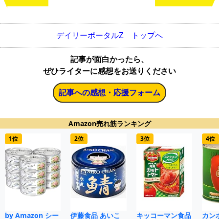
デイリーポータルZ トップへ
記事が面白かったら、
ぜひライターに感想をお送りください
記事への感想・応援フォーム
Amazon売れ筋ランキング
1位
2位
3位
4位
by Amazon シー
伊藤食品 あいこ
キッコーマン食品
カン