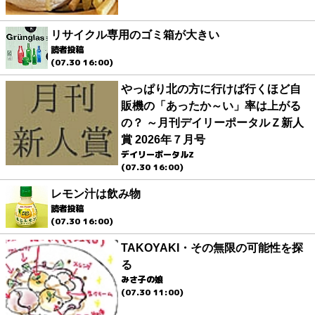
リサイクル専用のゴミ箱が大きい
読者投稿
(07.30 16:00)
やっぱり北の方に行けば行くほど自
販機の「あったか～い」率は上がる
の？ ～月刊デイリーポータルＺ新人
賞 2026年７月号
デイリーポータルZ
(07.30 16:00)
レモン汁は飲み物
読者投稿
(07.30 16:00)
TAKOYAKI・その無限の可能性を探
る
みさ子の娘
(07.30 11:00)