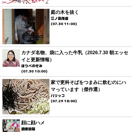
庭の木を抜く
江ノ島茂道
(07.30 11:00)
カナダ名物、袋に入った牛乳（2026.7.30 朝エッセ
イと更新情報）
ほりべのぞみ
(07.30 10:00)
家で更科そばをつまみに飲むのにハ
マっています（傑作選）
パリッコ
(07.29 18:00)
顔に顔ハメ
読者投稿