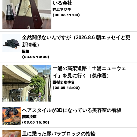
いる会社
井上マサキ
(08.06 11:00)
全然関係ないんですが（2026.8.6 朝エッセイと更
新情報）
佐伯
(08.06 10:00)
土浦の高架道路「土浦ニューウェ
イ」を見に行く（傑作選）
西村まさゆき
(08.05 18:00)
ヘアスタイルが3Dになっている美容室の看板
読者投稿
(08.05 16:00)
皿に乗った豚バラブロックの指輪