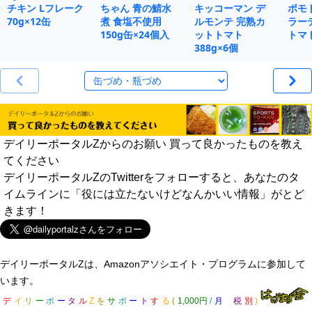
チキン Lフレーク
ちゃん 青の鯖水
キッコーマン デ
ポモ
70g×12缶
煮 食塩不使用
ルモンテ 完熟カ
ラー
150g缶×24個入
ットトマト
トマト
388g×6個
デイリーポータルZからのお願い 買って良かったものを教え
てください
デイリーポータルZのTwitterをフォローすると、あなたのタ
イムラインに「役には立たないけどなんかいい情報」がとど
きます！
デイリーポータルZは、Amazonアソシエイト・プログラムに参加して
います。
デ
イ
リ
ー
ポ
ー
タ
ル
Z
を
サ
ポ
ー
ト
す
る
(
1,000円
/
月
税
別
)