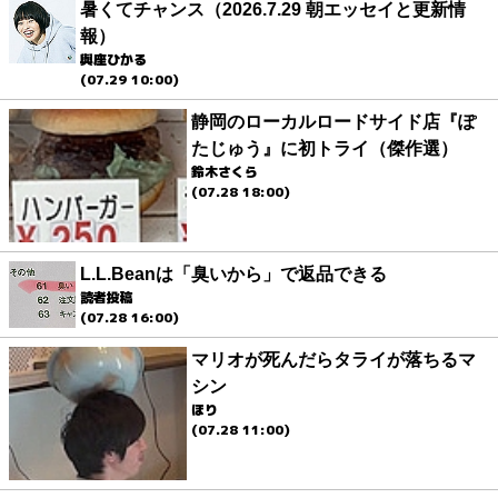
暑くてチャンス（2026.7.29 朝エッセイと更新情
報）
與座ひかる
(07.29 10:00)
静岡のローカルロードサイド店『ぽ
たじゅう』に初トライ（傑作選）
鈴木さくら
(07.28 18:00)
L.L.Beanは「臭いから」で返品できる
読者投稿
(07.28 16:00)
マリオが死んだらタライが落ちるマ
シン
ほり
(07.28 11:00)