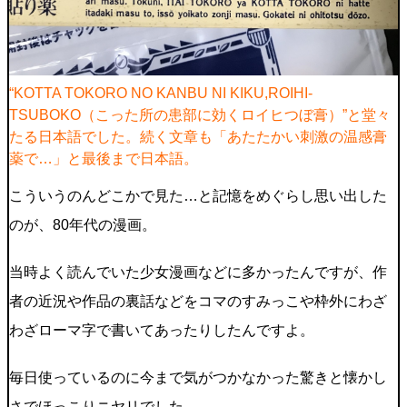
“KOTTA TOKORO NO KANBU NI KIKU,ROIHI-
TSUBOKO（こった所の患部に効くロイヒつぼ膏）”と堂々
たる日本語でした。続く文章も「あたたかい刺激の温感膏
薬で…」と最後まで日本語。
こういうのんどこかで見た…と記憶をめぐらし思い出した
のが、80年代の漫画。
当時よく読んでいた少女漫画などに多かったんですが、作
者の近況や作品の裏話などをコマのすみっこや枠外にわざ
わざローマ字で書いてあったりしたんですよ。
毎日使っているのに今まで気がつかなかった驚きと懐かし
さでほっこりニヤリでした。