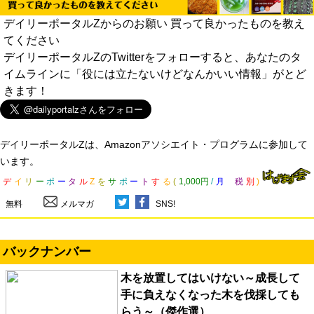
デイリーポータルZからのお願い 買って良かったものを教え
てください
デイリーポータルZのTwitterをフォローすると、あなたのタ
イムラインに「役には立たないけどなんかいい情報」がとど
きます！
デイリーポータルZは、Amazonアソシエイト・プログラムに参加して
います。
デ
イ
リ
ー
ポ
ー
タ
ル
Z
を
サ
ポ
ー
ト
す
る
(
1,000円
/
月
税
別
)
無料
メルマガ
SNS!
バックナンバー
木を放置してはいけない～成長して
手に負えなくなった木を伐採しても
らう～（傑作選）