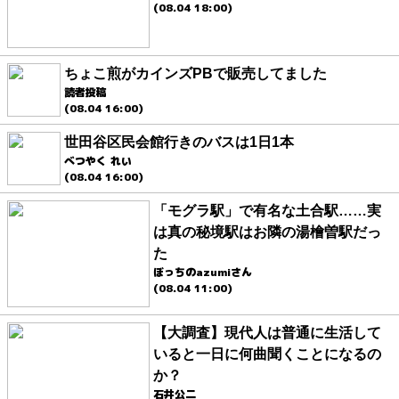
(08.04 18:00)
ちょこ煎がカインズPBで販売してました
読者投稿
(08.04 16:00)
世田谷区民会館行きのバスは1日1本
べつやく れい
(08.04 16:00)
「モグラ駅」で有名な土合駅……実
は真の秘境駅はお隣の湯檜曽駅だっ
た
ぼっちのazumiさん
(08.04 11:00)
【大調査】現代人は普通に生活して
いると一日に何曲聞くことになるの
か？
石井公二