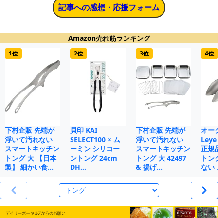
記事への感想・応援フォーム
Amazon売れ筋ランキング
1位
2位
3位
4位
下村企販 先端が
貝印 KAI
下村企販 先端が
オー
浮いて汚れない
SELECT100 × ム
浮いて汚れない
Le
スマートキッチン
ーミン シリコー
スマートキッチン
正規
トング 大 【日本
ントング 24cm
トング 大 42497
トン
製】 細かい食…
DH…
& 揚げ…
ない 