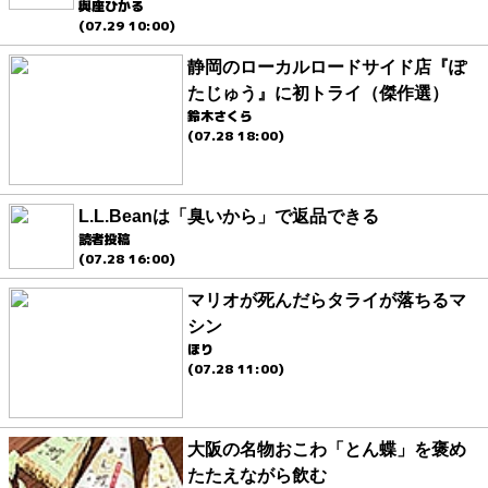
與座ひかる
(07.29 10:00)
静岡のローカルロードサイド店『ぽ
たじゅう』に初トライ（傑作選）
鈴木さくら
(07.28 18:00)
L.L.Beanは「臭いから」で返品できる
読者投稿
(07.28 16:00)
マリオが死んだらタライが落ちるマ
シン
ほり
(07.28 11:00)
大阪の名物おこわ「とん蝶」を褒め
たたえながら飲む