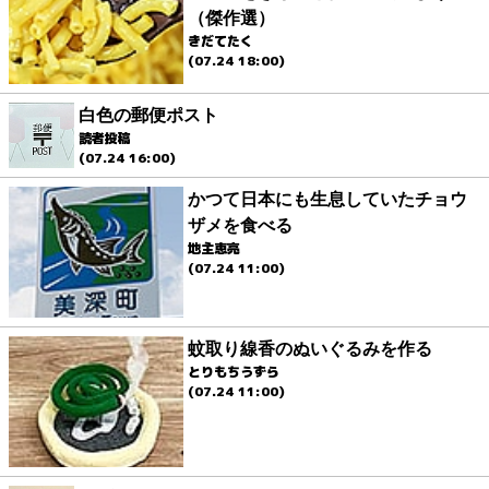
（傑作選）
きだてたく
(07.24 18:00)
白色の郵便ポスト
読者投稿
(07.24 16:00)
かつて日本にも生息していたチョウ
ザメを食べる
地主恵亮
(07.24 11:00)
蚊取り線香のぬいぐるみを作る
とりもちうずら
(07.24 11:00)