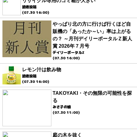
リサイクル専用のゴミ箱が大きい
読者投稿
(07.30 16:00)
やっぱり北の方に行けば行くほど自
販機の「あったか～い」率は上がる
の？ ～月刊デイリーポータルＺ新人
賞 2026年７月号
デイリーポータルZ
(07.30 16:00)
レモン汁は飲み物
読者投稿
(07.30 16:00)
TAKOYAKI・その無限の可能性を探
る
みさ子の娘
(07.30 11:00)
庭の木を抜く