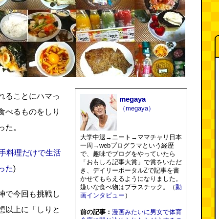
れることにハマっ
megaya
（megaya）
食べるものをしり
った。
大学中退→ニート→ママチャリ日本
一周→webプログラマという経歴
の手料理だけで生活
で、趣味でブログをやっていたら
「おもしろ記事大賞」で賞をいただ
った
)
き、デイリーポータルZで記事を書
かせてもらえるようになりました。
嫌いな食べ物はプラスチック。（
動
神で今回も挑戦し
画インタビュー
）
想以上に「しりと
前の記事：
漫画みたいに男女で体育