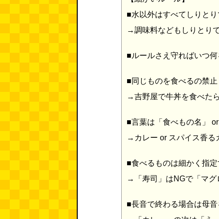
■水以外はすべてしりとり
→調味料などもしりとり
■ルールさえ守ればいつ何
■同じものを食べるの禁止
→吉野屋で牛丼を食べた
■言葉は「食べもの名」 o
→カレー or スパイス香
■食べるものは細かく指定
→「寿司」はNGで「マグ
■長音で終わる場合は母音