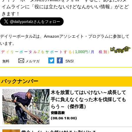
イムラインに「役には立たないけどなんかいい情報」がとど
きます！
デイリーポータルZは、Amazonアソシエイト・プログラムに参加して
います。
デ
イ
リ
ー
ポ
ー
タ
ル
Z
を
サ
ポ
ー
ト
す
る
(
1,000円
/
月
税
別
)
無料
メルマガ
SNS!
バックナンバー
木を放置してはいけない～成長して
手に負えなくなった木を伐採しても
らう～（傑作選）
安藤昌教
(08.06 18:00)