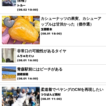
情報）
トルー
(08.02 10:00)
カシューナッツの果実、カシューア
ップルは甘渋かった（傑作選）
玉置標本
(08.01 18:00)
非常口の可能性があるタイヤ
んちゅたぐい
(08.01 16:00)
青森駅前にはビーチがある
読者投稿
(08.01 16:00)
柔道着でペヤングのCMを再現したい
つりばんど岡村
(08.01 11:00)