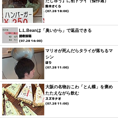
たじゅう』に初トライ（傑作選）
鈴木さくら
(07.28 18:00)
L.L.Beanは「臭いから」で返品できる
読者投稿
(07.28 16:00)
マリオが死んだらタライが落ちるマ
シン
ほり
(07.28 11:00)
大阪の名物おこわ「とん蝶」を褒め
たたえながら飲む
スズキナオ
(07.28 11:00)