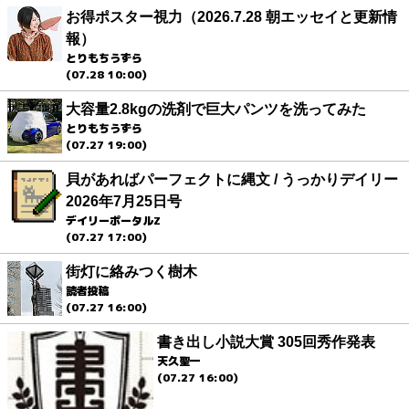
お得ポスター視力（2026.7.28 朝エッセイと更新情
報）
とりもちうずら
(07.28 10:00)
大容量2.8kgの洗剤で巨大パンツを洗ってみた
とりもちうずら
(07.27 19:00)
貝があればパーフェクトに縄文 / うっかりデイリー
2026年7月25日号
デイリーポータルZ
(07.27 17:00)
街灯に絡みつく樹木
読者投稿
(07.27 16:00)
書き出し小説大賞 305回秀作発表
天久聖一
(07.27 16:00)