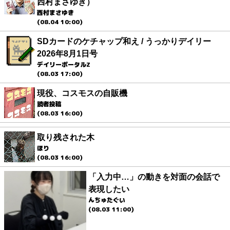
西村まさゆき）
西村まさゆき
(08.04 10:00)
SDカードのケチャップ和え / うっかりデイリー
2026年8月1日号
デイリーポータルZ
(08.03 17:00)
現役、コスモスの自販機
読者投稿
(08.03 16:00)
取り残された木
ほり
(08.03 16:00)
「入力中…」の動きを対面の会話で
表現したい
んちゅたぐい
(08.03 11:00)