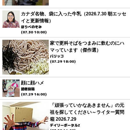
カナダ名物、袋に入った牛乳（2026.7.30 朝エッセ
イと更新情報）
ほりべのぞみ
(07.30 10:00)
家で更科そばをつまみに飲むのにハ
マっています（傑作選）
パリッコ
(07.29 18:00)
顔に顔ハメ
読者投稿
(07.29 16:00)
「頑張っていかなあきません」の元
祖を探してください～ライター質問
箱 2026.7.29
デイリーポータルZ