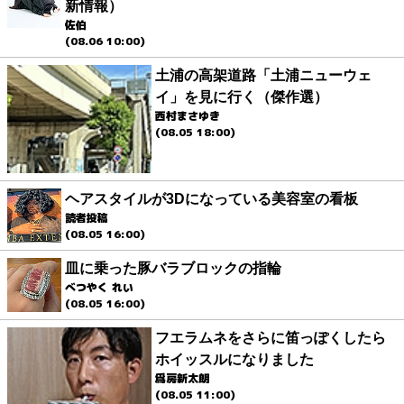
新情報）
佐伯
(08.06 10:00)
土浦の高架道路「土浦ニューウェ
イ」を見に行く（傑作選）
西村まさゆき
(08.05 18:00)
ヘアスタイルが3Dになっている美容室の看板
読者投稿
(08.05 16:00)
皿に乗った豚バラブロックの指輪
べつやく れい
(08.05 16:00)
フエラムネをさらに笛っぽくしたら
ホイッスルになりました
爲房新太朗
(08.05 11:00)