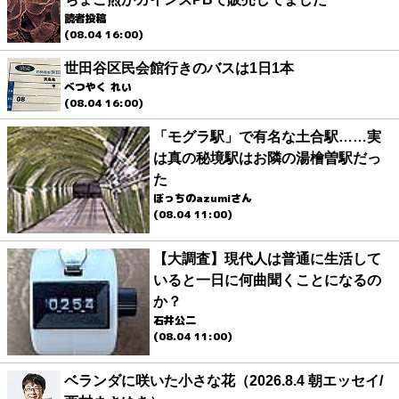
読者投稿
(08.04 16:00)
世田谷区民会館行きのバスは1日1本
べつやく れい
(08.04 16:00)
「モグラ駅」で有名な土合駅……実
は真の秘境駅はお隣の湯檜曽駅だっ
た
ぼっちのazumiさん
(08.04 11:00)
【大調査】現代人は普通に生活して
いると一日に何曲聞くことになるの
か？
石井公二
(08.04 11:00)
ベランダに咲いた小さな花（2026.8.4 朝エッセイ/