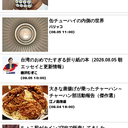
缶チューハイの内側の世界
パリッコ
(08.05 11:00)
台湾のおめでたすぎる折り紙の本（2026.08.05 朝
エッセイと更新情報）
唐沢むぎこ
(08.05 10:00)
大きな唐揚げが乗ったチャーハン～
チャーハン部活動報告（傑作選）
江ノ島茂道
(08.04 18:00)
ちょこ煎がカインズPBで販売してました