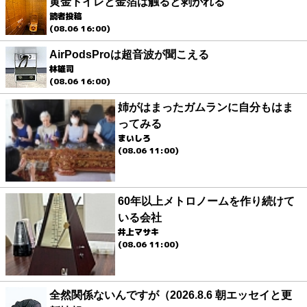
黄金トイレと金箔は触ると剥がれる
読者投稿
(08.06 16:00)
AirPodsProは超音波が聞こえる
林雄司
(08.06 16:00)
姉がはまったガムランに自分もはま
ってみる
まいしろ
(08.06 11:00)
60年以上メトロノームを作り続けて
いる会社
井上マサキ
(08.06 11:00)
全然関係ないんですが（2026.8.6 朝エッセイと更