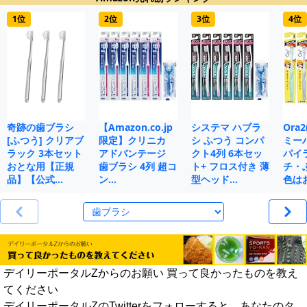
1位
2位
3位
4位
奇跡の歯ブラシ
【Amazon.co.jp
システマ ハブラ
Ora
[ふつう] クリアブ
限定】クリニカ
シ ふつう コンパ
ミー
ラック 3本セット
アドバンテージ
クト4列 6本セッ
パイ
おとな用【正規
歯ブラシ 4列 超コ
ト+ フロス付き 薄
チ・
品】【公式…
ン…
型ヘッド…
色は
デイリーポータルZからのお願い 買って良かったものを教え
てください
デイリーポータルZのTwitterをフォローすると、あなたのタ