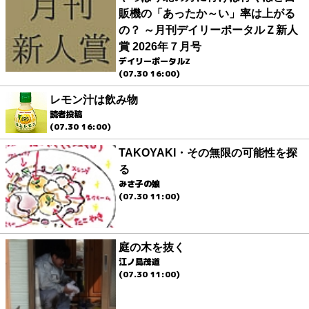
販機の「あったか～い」率は上がる
の？ ～月刊デイリーポータルＺ新人
賞 2026年７月号
デイリーポータルZ
(07.30 16:00)
レモン汁は飲み物
読者投稿
(07.30 16:00)
TAKOYAKI・その無限の可能性を探
る
みさ子の娘
(07.30 11:00)
庭の木を抜く
江ノ島茂道
(07.30 11:00)