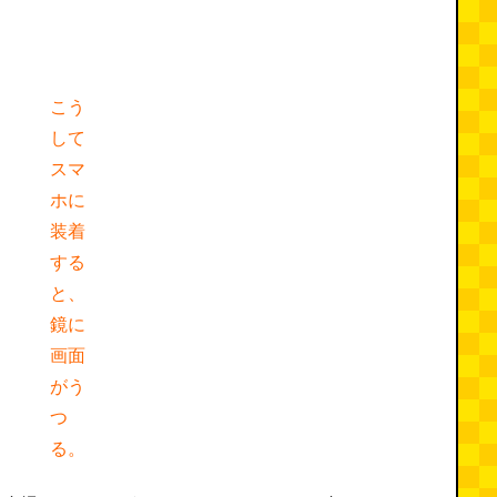
こう
して
スマ
ホに
装着
する
と、
鏡に
画面
がう
つ
る。