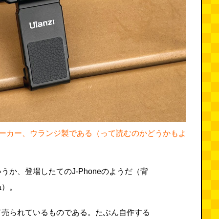
ーカー、ウランジ製である（って読むのかどうかもよ
か、登場したてのJ-Phoneのようだ（背
ね）。
て売られているものである。たぶん自作する