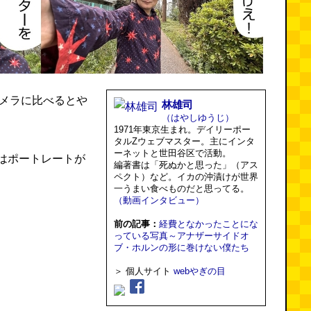
カメラに比べるとや
林雄司
（はやしゆうじ）
1971年東京生まれ。デイリーポー
タルZウェブマスター。主にインタ
ーネットと世田谷区で活動。
はポートレートが
編著書は「死ぬかと思った」（アス
ペクト）など。イカの沖漬けが世界
一うまい食べものだと思ってる。
（動画インタビュー）
前の記事：
経費となかったことにな
っている写真～アナザーサイドオ
ブ・ホルンの形に巻けない僕たち
＞ 個人サイト
webやぎの目