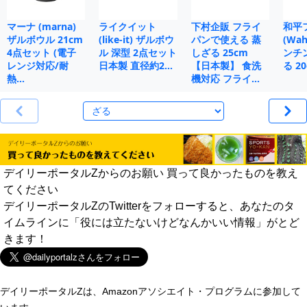
マーナ (marna)
ライクイット
下村企販 フライ
和平
ザルボウル 21cm
(like-it) ザルボウ
パンで使える 蒸
(Wah
4点セット (電子
ル 深型 2点セット
しざる 25cm
ンチ
レンジ対応/耐
日本製 直径約2…
【日本製】 食洗
る 20
熱…
機対応 フライ…
デイリーポータルZからのお願い 買って良かったものを教え
てください
デイリーポータルZのTwitterをフォローすると、あなたのタ
イムラインに「役には立たないけどなんかいい情報」がとど
きます！
デイリーポータルZは、Amazonアソシエイト・プログラムに参加して