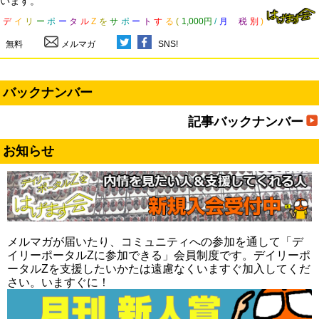
います。
デ
イ
リ
ー
ポ
ー
タ
ル
Z
を
サ
ポ
ー
ト
す
る
(
1,000円
/
月
税
別
)
無料
メルマガ
SNS!
バックナンバー
記事バックナンバー
お知らせ
メルマガが届いたり、コミュニティへの参加を通して「デ
イリーポータルZに参加できる」会員制度です。デイリーポ
ータルZを支援したいかたは遠慮なくいますぐ加入してくだ
さい。いますぐに！