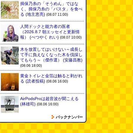
揖保乃糸の「そうめん」ではな
く、揖保乃糸の「パスタ」を食べ
る
(地主恵亮)
(08.07 11:00)
人間ドックと能力者の医者
（2026.8.7 朝エッセイと更新情
報）
(べつやく れい)
(08.07 10:00)
木を放置してはいけない～成長し
て手に負えなくなった木を伐採し
てもらう～（傑作選）
(安藤昌教)
(08.06 18:00)
黄金トイレと金箔は触ると剥がれ
る
(読者投稿)
(08.06 16:00)
AirPodsProは超音波が聞こえる
(林雄司)
(08.06 16:00)
バックナンバー
姉がはまったガムランに自分もは
まってみる
(まいしろ)
(08.06
11:00)