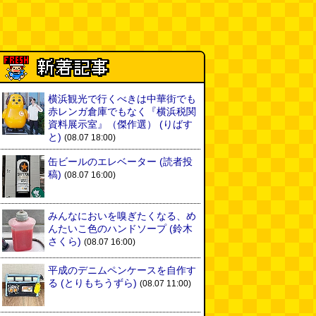
横浜観光で行くべきは中華街でも
赤レンガ倉庫でもなく『横浜税関
資料展示室』（傑作選）
(りばす
と)
(08.07 18:00)
缶ビールのエレベーター
(読者投
稿)
(08.07 16:00)
みんなにおいを嗅ぎたくなる、め
んたいこ色のハンドソープ
(鈴木
さくら)
(08.07 16:00)
平成のデニムペンケースを自作す
る
(とりもちうずら)
(08.07 11:00)