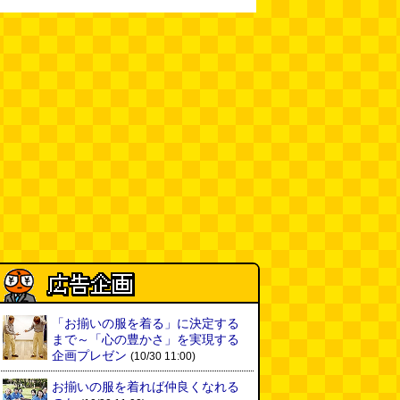
新太朗)
(08.05 11:00)
缶チューハイの内側の世界
(パリ
ッコ)
(08.05 11:00)
台湾のおめでたすぎる折り紙の本
（2026.08.05 朝エッセイと更新
情報）
(唐沢むぎこ)
(08.05 10:00)
大きな唐揚げが乗ったチャーハン
～チャーハン部活動報告（傑作
選）
(江ノ島茂道)
(08.04 18:00)
ちょこ煎がカインズPBで販売し
てました
(読者投稿)
(08.04 16:00)
世田谷区民会館行きのバスは1日
「お揃いの服を着る」に決定する
1本
(べつやく れい)
まで～「心の豊かさ」を実現する
(08.04 16:00)
企画プレゼン
(10/30 11:00)
お揃いの服を着れば仲良くなれる
「モグラ駅」で有名な土合駅……