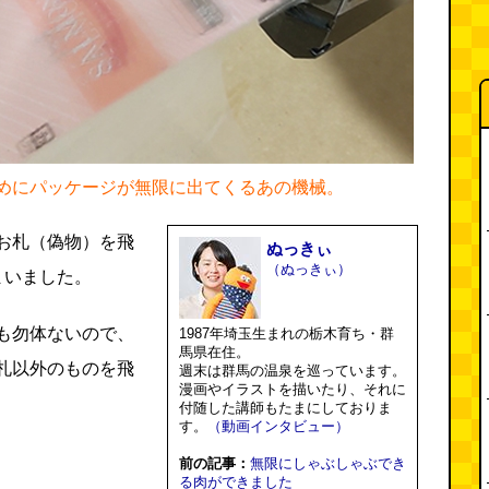
めにパッケージが無限に出てくるあの機械。
お札（偽物）を飛
ぬっきぃ
（ぬっきぃ）
まいました。
も勿体ないので、
1987年埼玉生まれの栃木育ち・群
馬県在住。
札以外のものを飛
週末は群馬の温泉を巡っています。
漫画やイラストを描いたり、それに
付随した講師もたまにしておりま
す。
（動画インタビュー）
前の記事：
無限にしゃぶしゃぶでき
る肉ができました