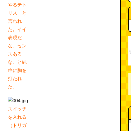
やるテト
リス」と
言われ
た。イイ
表現だ
な。セン
スある
な。と純
粋に胸を
打たれ
た。
スイッチ
を入れる
（トリガ