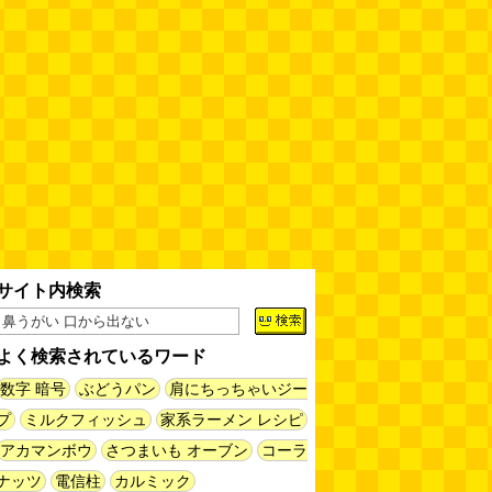
60年以上メトロノームを作り続
けている会社
(井上マサキ)
(08.06
11:00)
全然関係ないんですが（2026.8.6
朝エッセイと更新情報）
(佐伯)
(08.06 10:00)
土浦の高架道路「土浦ニューウェ
イ」を見に行く（傑作選）
(西村
まさゆき)
(08.05 18:00)
サイト内検索
ヘアスタイルが3Dになっている
美容室の看板
(読者投稿)
(08.05
16:00)
よく検索されているワード
皿に乗った豚バラブロックの指輪
数字 暗号
ぶどうパン
肩にちっちゃいジー
(べつやく れい)
(08.05 16:00)
プ
ミルクフィッシュ
家系ラーメン レシピ
アカマンボウ
さつまいも オーブン
コーラ
フエラムネをさらに笛っぽくした
ナッツ
電信柱
カルミック
らホイッスルになりました
(爲房