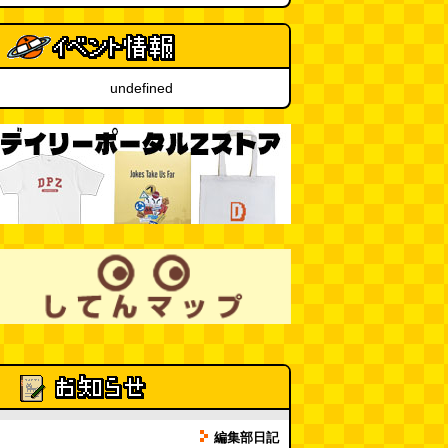
「入力中…」の動きを対面の会話
で表現したい
(んちゅたぐい)
(08.03 11:00)
undefined
ミンティアで汗がおさえられるの
は本当か
(べつやく れい)
(08.03
11:00)
eco小（2026.8.3 朝エッセイと更
新情報）
(ほり)
(08.03 10:00)
編集部日記