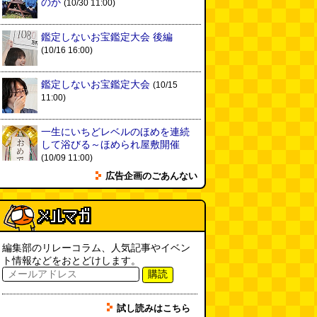
のか
(10/30 11:00)
実は真の秘境駅はお隣の湯檜曽駅
だった
(ぼっちのazumiさん)
(08.04 11:00)
鑑定しないお宝鑑定大会 後編
(10/16 16:00)
【大調査】現代人は普通に生活し
ていると一日に何曲聞くことにな
るのか？
(石井公二)
(08.04 11:00)
鑑定しないお宝鑑定大会
(10/15
11:00)
ベランダに咲いた小さな花
（2026.8.4 朝エッセイ/西村まさ
一生にいちどレベルのほめを連続
ゆき）
(西村まさゆき)
(08.04
して浴びる～ほめられ屋敷開催
10:00)
(10/09 11:00)
SDカードのケチャップ和え / う
広告企画のごあんない
っかりデイリー 2026年8月1日号
(デイリーポータルZ)
(08.03 17:00)
現役、コスモスの自販機
(読者投
稿)
(08.03 16:00)
編集部のリレーコラム、人気記事やイベン
ト情報などをおとどけします。
購読
取り残された木
(ほり)
(08.03
16:00)
試し読みはこちら