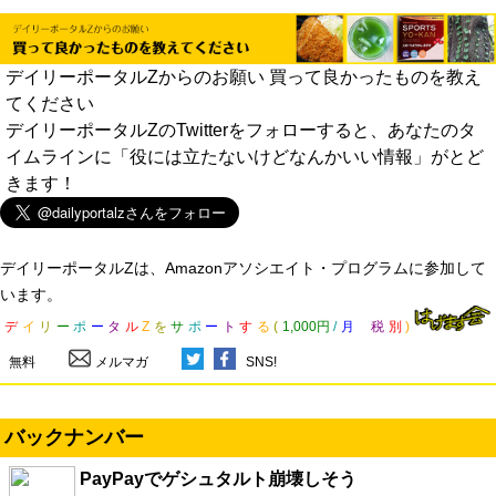
デイリーポータルZからのお願い 買って良かったものを教え
てください
デイリーポータルZのTwitterをフォローすると、あなたのタ
イムラインに「役には立たないけどなんかいい情報」がとど
きます！
デイリーポータルZは、Amazonアソシエイト・プログラムに参加して
います。
デ
イ
リ
ー
ポ
ー
タ
ル
Z
を
サ
ポ
ー
ト
す
る
(
1,000円
/
月
税
別
)
無料
メルマガ
SNS!
バックナンバー
PayPayでゲシュタルト崩壊しそう