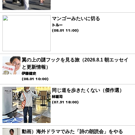
マンゴーみたいに切る
トルー
(08.01 11:00)
翼の上の謎フックを見る旅（2026.8.1 朝エッセイ
と更新情報）
伊藤健史
(08.01 10:00)
同じ道を歩きたくない（傑作選）
林雄司
(07.31 18:00)
動画）海外ドラマでみた「詩の朗読会」をやる