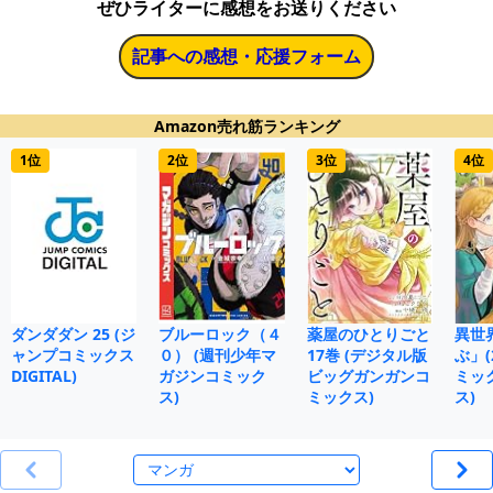
ぜひライターに感想をお送りください
記事への感想・応援フォーム
Amazon売れ筋ランキング
1位
2位
3位
4位
ダンダダン 25 (ジ
ブルーロック（４
薬屋のひとりごと
異世
ャンプコミックス
０） (週刊少年マ
17巻 (デジタル版
ぶ」(
DIGITAL)
ガジンコミック
ビッグガンガンコ
ミッ
ス)
ミックス)
ス)