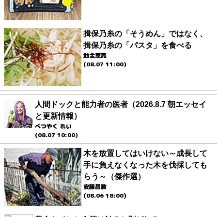
揖保乃糸の「そうめん」ではなく、
揖保乃糸の「パスタ」を食べる
地主恵亮
(08.07 11:00)
人間ドックと能力者の医者（2026.8.7 朝エッセイ
と更新情報）
べつやく れい
(08.07 10:00)
木を放置してはいけない～成長して
手に負えなくなった木を伐採しても
らう～（傑作選）
安藤昌教
(08.06 18:00)