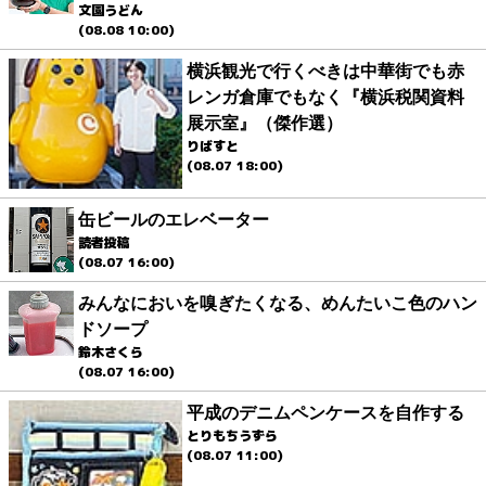
文園うどん
(08.08 10:00)
横浜観光で行くべきは中華街でも赤
レンガ倉庫でもなく『横浜税関資料
展示室』（傑作選）
りばすと
(08.07 18:00)
缶ビールのエレベーター
読者投稿
(08.07 16:00)
みんなにおいを嗅ぎたくなる、めんたいこ色のハン
ドソープ
鈴木さくら
(08.07 16:00)
平成のデニムペンケースを自作する
とりもちうずら
(08.07 11:00)