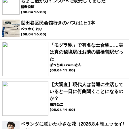
ちょこ煎がカインズPBで販売してました
読者投稿
(08.04 16:00)
世田谷区民会館行きのバスは1日1本
べつやく れい
(08.04 16:00)
「モグラ駅」で有名な土合駅……実
は真の秘境駅はお隣の湯檜曽駅だっ
た
ぼっちのazumiさん
(08.04 11:00)
【大調査】現代人は普通に生活して
いると一日に何曲聞くことになるの
か？
石井公二
(08.04 11:00)
ベランダに咲いた小さな花（2026.8.4 朝エッセイ/