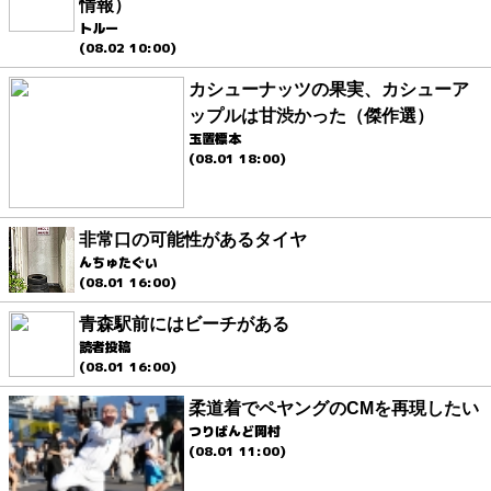
情報）
トルー
(08.02 10:00)
カシューナッツの果実、カシューア
ップルは甘渋かった（傑作選）
玉置標本
(08.01 18:00)
非常口の可能性があるタイヤ
んちゅたぐい
(08.01 16:00)
青森駅前にはビーチがある
読者投稿
(08.01 16:00)
柔道着でペヤングのCMを再現したい
つりばんど岡村
(08.01 11:00)