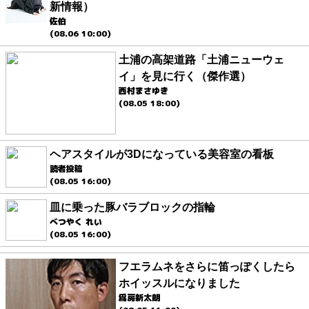
新情報）
佐伯
(08.06 10:00)
土浦の高架道路「土浦ニューウェ
イ」を見に行く（傑作選）
西村まさゆき
(08.05 18:00)
ヘアスタイルが3Dになっている美容室の看板
読者投稿
(08.05 16:00)
皿に乗った豚バラブロックの指輪
べつやく れい
(08.05 16:00)
フエラムネをさらに笛っぽくしたら
ホイッスルになりました
爲房新太朗