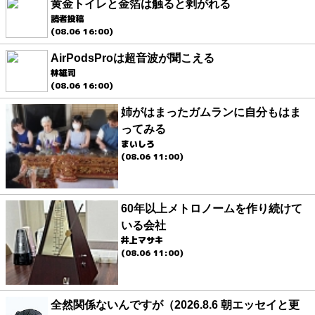
黄金トイレと金箔は触ると剥がれる
読者投稿
(08.06 16:00)
AirPodsProは超音波が聞こえる
林雄司
(08.06 16:00)
姉がはまったガムランに自分もはま
ってみる
まいしろ
(08.06 11:00)
60年以上メトロノームを作り続けて
いる会社
井上マサキ
(08.06 11:00)
全然関係ないんですが（2026.8.6 朝エッセイと更