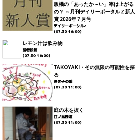
販機の「あったか～い」率は上がる
の？ ～月刊デイリーポータルＺ新人
賞 2026年７月号
デイリーポータルZ
(07.30 16:00)
レモン汁は飲み物
読者投稿
(07.30 16:00)
TAKOYAKI・その無限の可能性を探
る
みさ子の娘
(07.30 11:00)
庭の木を抜く
江ノ島茂道
(07.30 11:00)