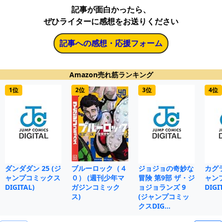
記事が面白かったら、
ぜひライターに感想をお送りください
記事への感想・応援フォーム
Amazon売れ筋ランキング
1位
2位
3位
4位
ダンダダン 25 (ジ
ブルーロック（４
ジョジョの奇妙な
カグラ
ャンプコミックス
０） (週刊少年マ
冒険 第9部 ザ・ジ
ャン
DIGITAL)
ガジンコミック
ョジョランズ 9
DIGI
ス)
(ジャンプコミッ
クスDIG…