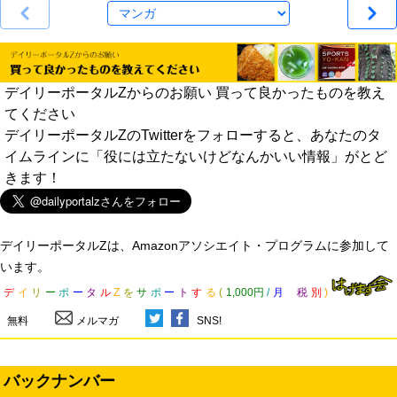
デイリーポータルZからのお願い 買って良かったものを教え
てください
デイリーポータルZのTwitterをフォローすると、あなたのタ
イムラインに「役には立たないけどなんかいい情報」がとど
きます！
デイリーポータルZは、Amazonアソシエイト・プログラムに参加して
います。
デ
イ
リ
ー
ポ
ー
タ
ル
Z
を
サ
ポ
ー
ト
す
る
(
1,000円
/
月
税
別
)
無料
メルマガ
SNS!
バックナンバー