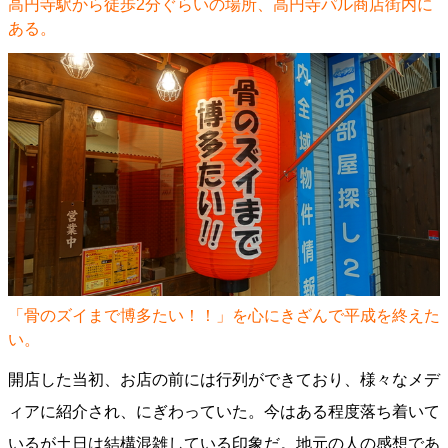
高円寺駅から徒歩2分ぐらいの場所、高円寺パル商店街内に
ある。
「骨のズイまで博多たい！！」を心にきざんで平成を終えた
い。
開店した当初、お店の前には行列ができており、様々なメデ
ィアに紹介され、にぎわっていた。今はある程度落ち着いて
いるが土日は結構混雑している印象だ。地元の人の感想であ