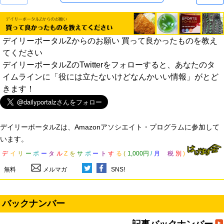
デイリーポータルZからのお願い 買って良かったものを教え
てください
デイリーポータルZのTwitterをフォローすると、あなたのタ
イムラインに「役には立たないけどなんかいい情報」がとど
きます！
デイリーポータルZは、Amazonアソシエイト・プログラムに参加して
います。
デ
イ
リ
ー
ポ
ー
タ
ル
Z
を
サ
ポ
ー
ト
す
る
(
1,000円
/
月
税
別
)
無料
メルマガ
SNS!
バックナンバー
記事バックナンバー