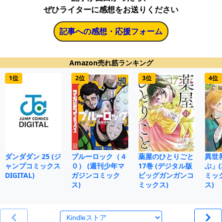
ぜひライターに感想をお送りください
記事への感想・応援フォーム
Amazon売れ筋ランキング
1位
2位
3位
4位
ダンダダン 25 (ジ
ブルーロック（４
薬屋のひとりごと
異世
ャンプコミックス
０） (週刊少年マ
17巻 (デジタル版
ぶ」(
DIGITAL)
ガジンコミック
ビッグガンガンコ
ミッ
ス)
ミックス)
ス)