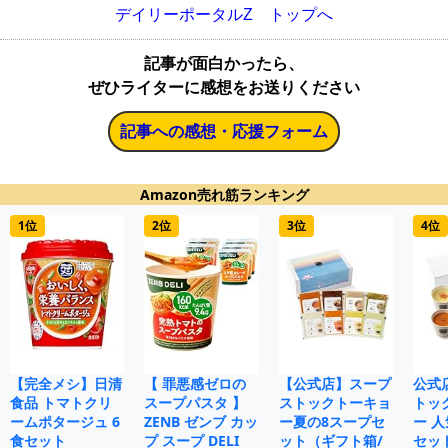
デイリーポータルZ トップへ
記事が面白かったら、
ぜひライターに感想をお送りください
記事への感想・応援フォーム
Amazon売れ筋ランキング
1位
2位
3位
4位
【完全メシ】日清
【 罪悪感ゼロの
【公式店】スープ
公式
食品 トマトクリ
スープパスタ 】
ストックトーキョ
トッ
ームポタージュ 6
ZENB ゼンブ カッ
ー夏の8スープセ
ー 人
食セット
プ スープ DELI
ット（ギフト箱/
セット