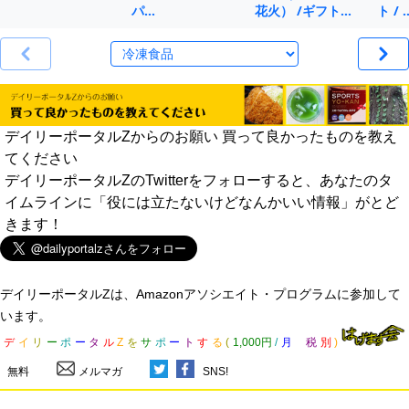
パ…
花火） /ギフト…
ト / 
デイリーポータルZからのお願い 買って良かったものを教え
てください
デイリーポータルZのTwitterをフォローすると、あなたのタ
イムラインに「役には立たないけどなんかいい情報」がとど
きます！
デイリーポータルZは、Amazonアソシエイト・プログラムに参加して
います。
デ
イ
リ
ー
ポ
ー
タ
ル
Z
を
サ
ポ
ー
ト
す
る
(
1,000円
/
月
税
別
)
無料
メルマガ
SNS!