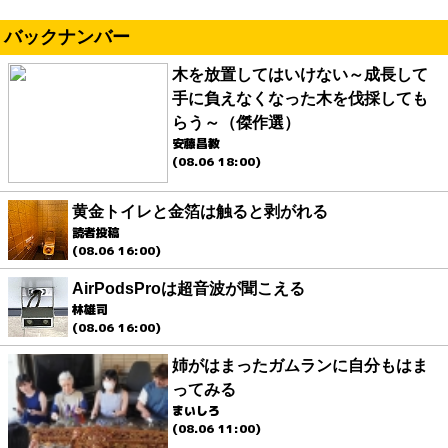
バックナンバー
木を放置してはいけない～成長して
手に負えなくなった木を伐採しても
らう～（傑作選）
安藤昌教
(08.06 18:00)
黄金トイレと金箔は触ると剥がれる
読者投稿
(08.06 16:00)
AirPodsProは超音波が聞こえる
林雄司
(08.06 16:00)
姉がはまったガムランに自分もはま
ってみる
まいしろ
(08.06 11:00)