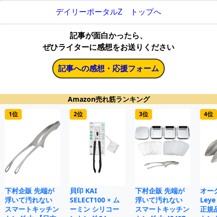
デイリーポータルZ トップへ
記事が面白かったら、
ぜひライターに感想をお送りください
記事への感想・応援フォーム
Amazon売れ筋ランキング
1位
2位
3位
4位
下村企販 先端が
貝印 KAI
下村企販 先端が
オー
浮いて汚れない
SELECT100 × ム
浮いて汚れない
Le
スマートキッチン
ーミン シリコー
スマートキッチン
正規