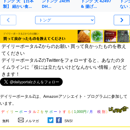
トング 大 【日本
ントング 24cm
トング 大 42497
トン
製】 細かい食…
DH…
& 揚げ…
ない 
デイリーポータルZからのお願い 買って良かったものを教え
てください
デイリーポータルZのTwitterをフォローすると、あなたのタ
イムラインに「役には立たないけどなんかいい情報」がとど
きます！
デイリーポータルZは、Amazonアソシエイト・プログラムに参加して
います。
デ
イ
リ
ー
ポ
ー
タ
ル
Z
を
サ
ポ
ー
ト
す
る
(
1,000円
/
月
税
別
)
無料
メルマガ
SNS!