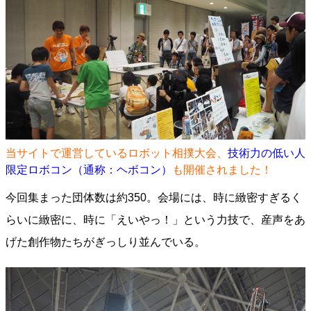
当サイトで運営しているロボット相撲大会、
技術力の低い人
限定ロボコン（通称：ヘボコン）
も開催されました！
今回集まった団体数は約350。会場には、時に緻密すぎるく
らいに緻密に、時に「えいやっ！」という力技で、産声をあ
げた創作物たちがぎっしり並んでいる。