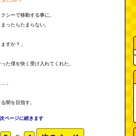
タクシーで移動する事に。
しまったらたまらない。
りますか？」
u
持った僕を快く受け入れてくれた。
……」
なる闇を目指す。
 次ページに続きます