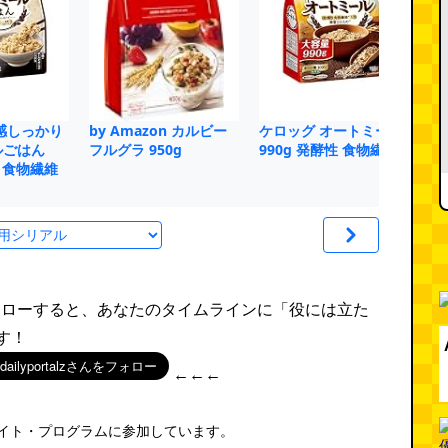
感しっかり
by Amazon カルビー
ケロッグ オートミール
日
ルごはん
フルグラ 950g
990g 発酵性 食物繊維
ち
性 食物繊維
rをフォローすると、あなたのタイムラインに「役には立た
す！
←←←
エイト・プログラムに参加しています。