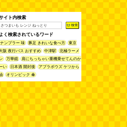
サイト内検索
よく検索されているワード
ナンプラー 味
豚足 きれいな食べ方
東京
大阪 夜行バス おすすめ
中津駅
北極ラーメ
ン
万華鏡
肩にちっちゃい重機乗せてんのか
ーい
日本酒 開封後
アブラボウズ ケツから
油
オリンピック 傘