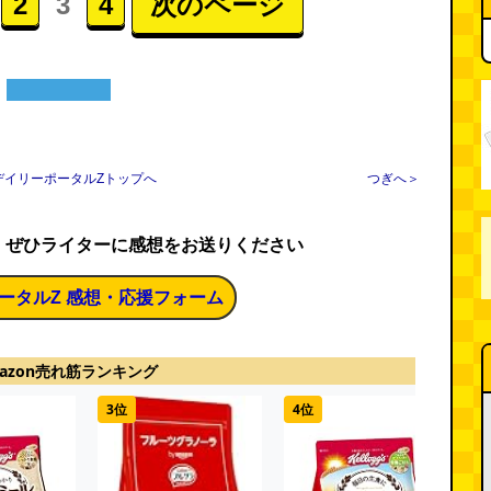
2
3
4
次のページ
デイリーポータルZトップへ
つぎへ＞
、ぜひライターに感想をお送りください
ータルZ 感想・応援フォーム
azon売れ筋ランキング
3位
4位
5