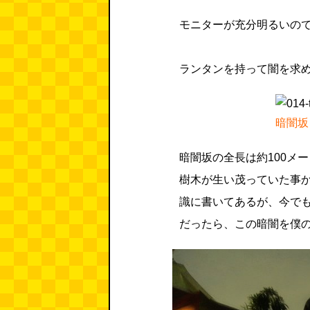
モニターが充分明るいの
ランタンを持って闇を求
暗闇坂
暗闇坂の全長は約100メ
樹木が生い茂っていた事
識に書いてあるが、今で
だったら、この暗闇を僕