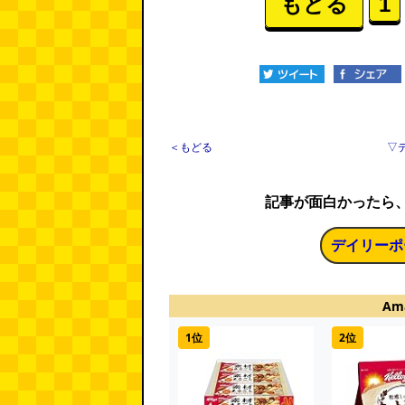
もどる
1
＜もどる
▽
記事が面白かったら
デイリーポ
Am
1位
2位