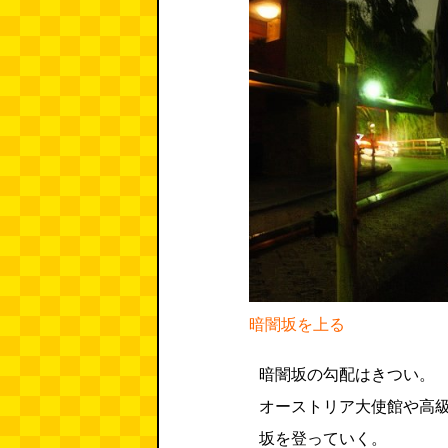
暗闇坂を上る
暗闇坂の勾配はきつい。
オーストリア大使館や高
坂を登っていく。