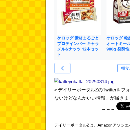
ケロッグ 素材まるごと
ケロッグ 粒
プロテインバー キャラ
オートミー
メル&ナッツ 12本セッ
900g 発酵
ト
> デイリーポータルZのTwitte
ないけどなんかいい情報」が届きま
→→→
デイリーポータルZは、Amazonアソシ