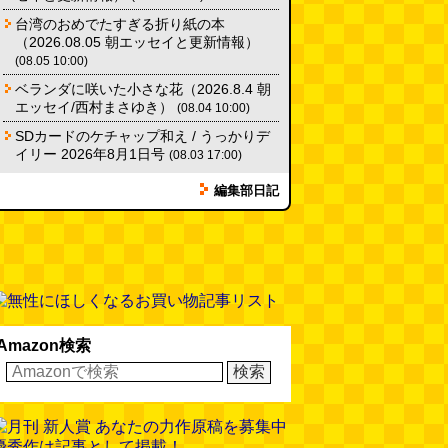
台湾のおめでたすぎる折り紙の本
（2026.08.05 朝エッセイと更新情報）
(08.05 10:00)
ベランダに咲いた小さな花（2026.8.4 朝
エッセイ/西村まさゆき）
(08.04 10:00)
清シスコ ごろグラ い
ケロッグ オールブラン
ケロッグ オールブ
SDカードのケチャップ和え / うっかりデ
ごづくし 320g
ブランリッチ 250g ×6
フルーツミックス38
イリー 2026年8月1日号
(08.03 17:00)
袋 小麦ふすま シリアル
腸…
編集部日記
Amazon検索