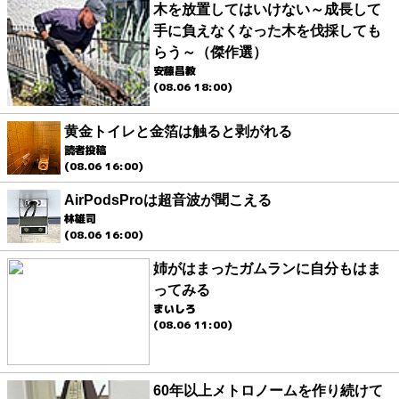
木を放置してはいけない～成長して
手に負えなくなった木を伐採しても
らう～（傑作選）
安藤昌教
(08.06 18:00)
黄金トイレと金箔は触ると剥がれる
読者投稿
(08.06 16:00)
AirPodsProは超音波が聞こえる
林雄司
(08.06 16:00)
姉がはまったガムランに自分もはま
ってみる
まいしろ
(08.06 11:00)
60年以上メトロノームを作り続けて