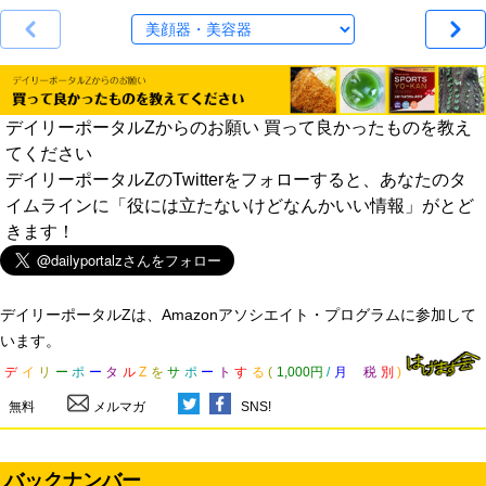
デイリーポータルZからのお願い 買って良かったものを教え
てください
デイリーポータルZのTwitterをフォローすると、あなたのタ
イムラインに「役には立たないけどなんかいい情報」がとど
きます！
デイリーポータルZは、Amazonアソシエイト・プログラムに参加して
います。
デ
イ
リ
ー
ポ
ー
タ
ル
Z
を
サ
ポ
ー
ト
す
る
(
1,000円
/
月
税
別
)
無料
メルマガ
SNS!
バックナンバー