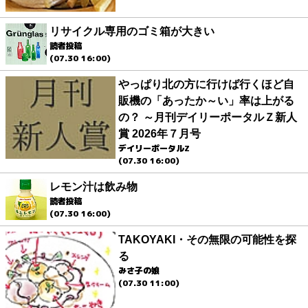
リサイクル専用のゴミ箱が大きい
読者投稿
(07.30 16:00)
やっぱり北の方に行けば行くほど自
販機の「あったか～い」率は上がる
の？ ～月刊デイリーポータルＺ新人
賞 2026年７月号
デイリーポータルZ
(07.30 16:00)
レモン汁は飲み物
読者投稿
(07.30 16:00)
TAKOYAKI・その無限の可能性を探
る
みさ子の娘
(07.30 11:00)