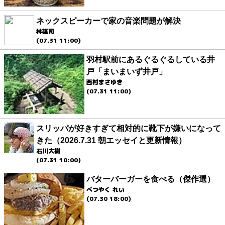
ネックスピーカーで家の音楽問題が解決
林雄司
(07.31 11:00)
羽村駅前にあるぐるぐるしている井
戸「まいまいず井戸」
西村まさゆき
(07.31 11:00)
スリッパが好きすぎて相対的に靴下が嫌いになって
きた（2026.7.31 朝エッセイと更新情報）
石川大樹
(07.31 10:00)
バターバーガーを食べる（傑作選）
べつやく れい
(07.30 18:00)