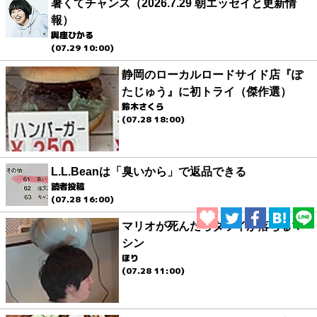
暑くてチャンス（2026.7.29 朝エッセイと更新情
報）
與座ひかる
(07.29 10:00)
静岡のローカルロードサイド店『ぽ
たじゅう』に初トライ（傑作選）
鈴木さくら
(07.28 18:00)
L.L.Beanは「臭いから」で返品できる
読者投稿
(07.28 16:00)
マリオが死んだらタライが落ちるマ
シン
ほり
(07.28 11:00)