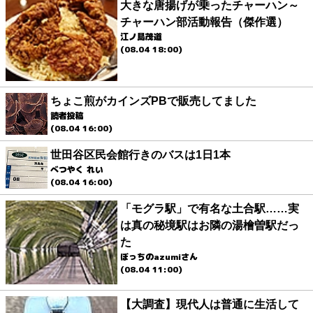
大きな唐揚げが乗ったチャーハン～
チャーハン部活動報告（傑作選）
江ノ島茂道
(08.04 18:00)
ちょこ煎がカインズPBで販売してました
読者投稿
(08.04 16:00)
世田谷区民会館行きのバスは1日1本
べつやく れい
(08.04 16:00)
「モグラ駅」で有名な土合駅……実
は真の秘境駅はお隣の湯檜曽駅だっ
た
ぼっちのazumiさん
(08.04 11:00)
【大調査】現代人は普通に生活して