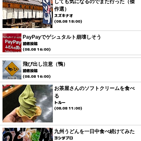
しても気になるのでまた行った（傑
作選）
スズキナオ
(08.08 18:00)
PayPayでゲシュタルト崩壊しそう
読者投稿
(08.08 16:00)
飛び出し注意（鴨）
読者投稿
(08.08 16:00)
お茶屋さんのソフトクリームを食べ
る
トルー
(08.08 11:00)
九州うどんを一日中食べ続けてみた
ヨシダプロ