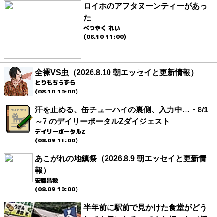
ロイホのアフタヌーンティーがあっ
た
べつやく れい
(08.10 11:00)
全裸VS虫（2026.8.10 朝エッセイと更新情報）
とりもちうずら
(08.10 10:00)
汗を止める、缶チューハイの裏側、入力中…・8/1
～7 のデイリーポータルZダイジェスト
デイリーポータルZ
(08.09 11:00)
あこがれの地鎮祭（2026.8.9 朝エッセイと更新情
報）
安藤昌教
(08.09 10:00)
半年前に駅前で見かけた食堂がどう