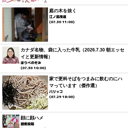
庭の木を抜く
江ノ島茂道
(07.30 11:00)
カナダ名物、袋に入った牛乳（2026.7.30 朝エッセ
イと更新情報）
ほりべのぞみ
(07.30 10:00)
家で更科そばをつまみに飲むのにハ
マっています（傑作選）
パリッコ
(07.29 18:00)
顔に顔ハメ
読者投稿