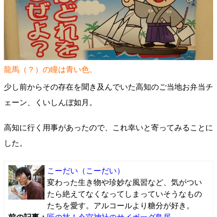
龍馬（？）の瞳は青い色。
少し前からその存在を聞き及んでいた高知のご当地お弁当チ
ェーン、くいしんぼ如月。
高知に行く用事があったので、これ幸いと寄ってみることに
した。
こーだい
（こーだい）
変わった生き物や珍妙な風習など、気がつい
たら絶えてなくなってしまっていそうなもの
たちを愛す。アルコールより糖分が好き。