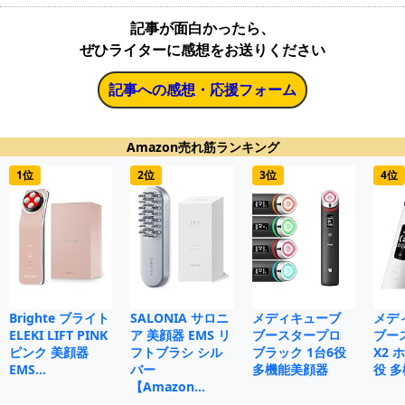
記事が面白かったら、
ぜひライターに感想をお送りください
記事への感想・応援フォーム
Amazon売れ筋ランキング
1位
2位
3位
4位
Brighte ブライト
SALONIA サロニ
メディキューブ
メデ
ELEKI LIFT PINK
ア 美顔器 EMS リ
ブースタープロ
ブー
ピンク 美顔器
フトブラシ シル
ブラック 1台6役
X2 
EMS…
バー
多機能美顔器
役 
【Amazon…