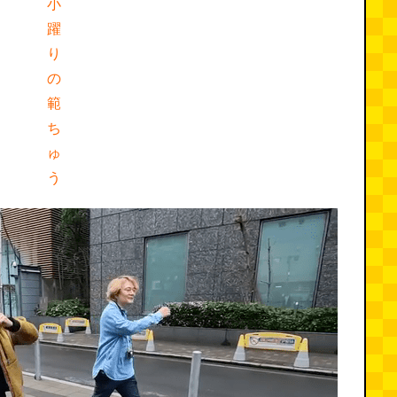
小
躍
り
の
範
ち
ゅ
う