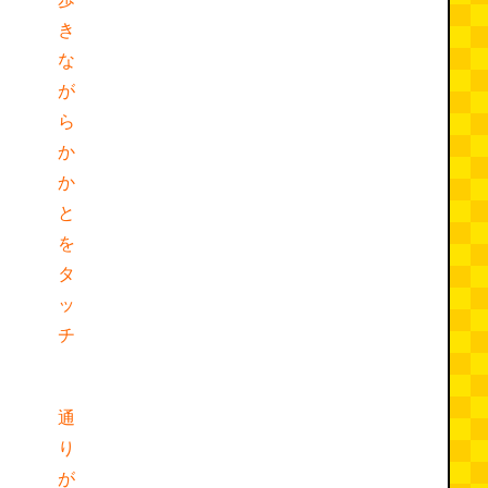
き
な
が
ら
か
か
と
を
タ
ッ
チ
通
り
が