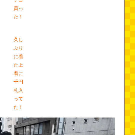
買っ
た！
久し
ぶり
に着
た上
着に
千円
札入
って
た！