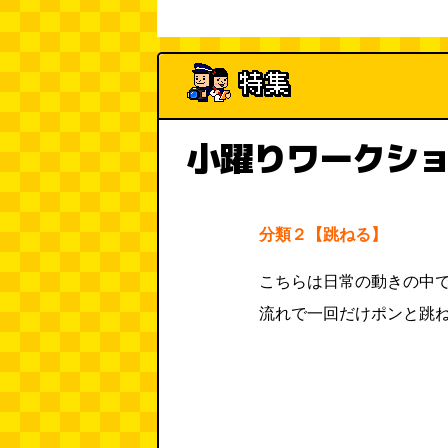
小躍りワークシ
分類２【跳ねる】
こちらは日常の動きの中
流れで一回だけポンと跳