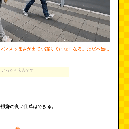
マンスっぽさが出て小躍りではなくなる。ただ本当に
いったん広告です
で機嫌の良い仕草はできる。
歩