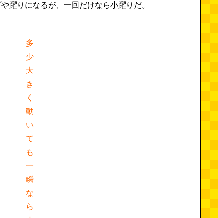
プや躍りになるが、一回だけなら小躍りだ。
多
少
大
き
く
動
い
て
も
一
瞬
な
ら