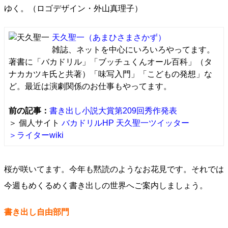
ゆく。（ロゴデザイン・外山真理子）
天久聖一
（あまひさまさかず）
雑誌、ネットを中心にいろいろやってます。
著書に「バカドリル」「ブッチュくんオール百科」（タ
ナカカツキ氏と共著）「味写入門」「こどもの発想」な
ど。最近は演劇関係のお仕事もやってます。
前の記事：
書き出し小説大賞第209回秀作発表
＞ 個人サイト
バカドリルHP
天久聖一ツイッター
＞ライターwiki
桜が咲いてます。今年も黙読のようなお花見です。それでは
今週もめくるめく書き出しの世界へご案内しましょう。
書き出し自由部門