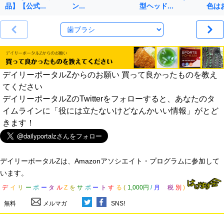
品】【公式…
ン…
型ヘッド…
色は
デイリーポータルZからのお願い 買って良かったものを教え
てください
デイリーポータルZのTwitterをフォローすると、あなたのタ
イムラインに「役には立たないけどなんかいい情報」がとど
きます！
デイリーポータルZは、Amazonアソシエイト・プログラムに参加して
います。
デ
イ
リ
ー
ポ
ー
タ
ル
Z
を
サ
ポ
ー
ト
す
る
(
1,000円
/
月
税
別
)
無料
メルマガ
SNS!