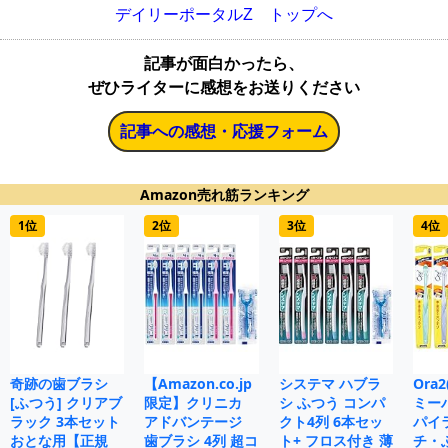
デイリーポータルZ トップへ
記事が面白かったら、
ぜひライターに感想をお送りください
記事への感想・応援フォーム
Amazon売れ筋ランキング
1位
2位
3位
4位
奇跡の歯ブラシ
【Amazon.co.jp
システマ ハブラ
Ora
[ふつう] クリアブ
限定】クリニカ
シ ふつう コンパ
ミー
ラック 3本セット
アドバンテージ
クト4列 6本セッ
パイ
おとな用【正規
歯ブラシ 4列 超コ
ト+ フロス付き 薄
チ・